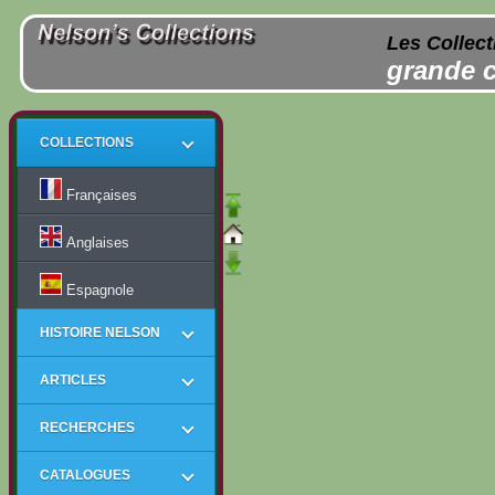
Les Collect
grande c
COLLECTIONS
Françaises
Anglaises
Espagnole
HISTOIRE NELSON
ARTICLES
RECHERCHES
CATALOGUES