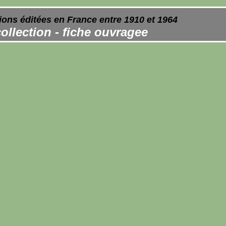
ions éditées en France entre 1910 et 1964
ollection - fiche ouvragee