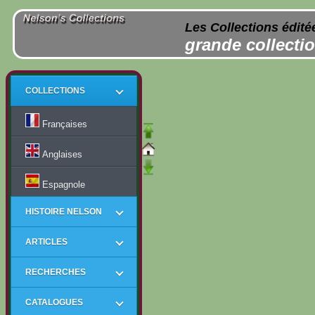
Les Collections édité
grande collectio
COLLECTIONS
Françaises
Anglaises
Espagnole
HISTOIRE NELSON
ARTICLES
RECHERCHES
CATALOGUES