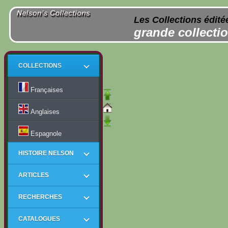
Les Collections édité
grande collectio
COLLECTIONS
Françaises
Anglaises
Espagnole
HISTOIRE NELSON
ARTICLES
RECHERCHES
CATALOGUES