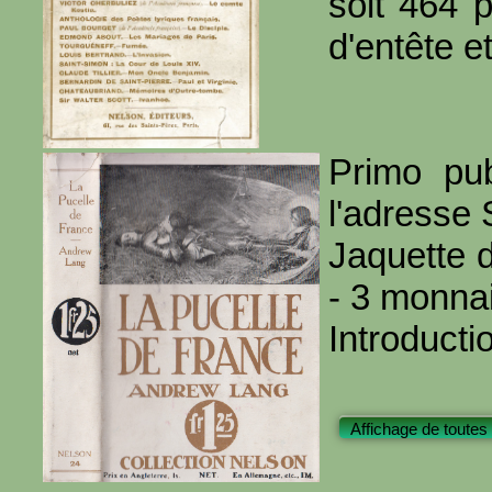
soit 464 
d'entête et
Primo pub
l'adresse 
Jaquette d
- 3 monnai
Introducti
Affichage de toutes