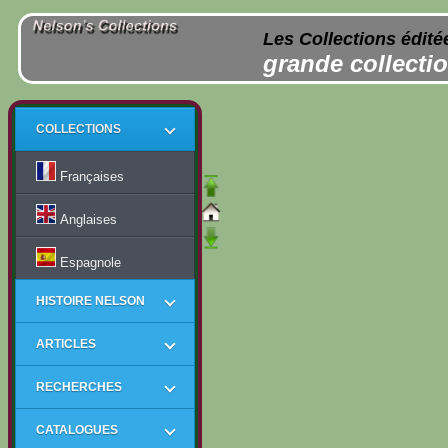
Les Collections édité
grande collectio
COLLECTIONS
Françaises
Anglaises
Espagnole
HISTOIRE NELSON
ARTICLES
RECHERCHES
CATALOGUES