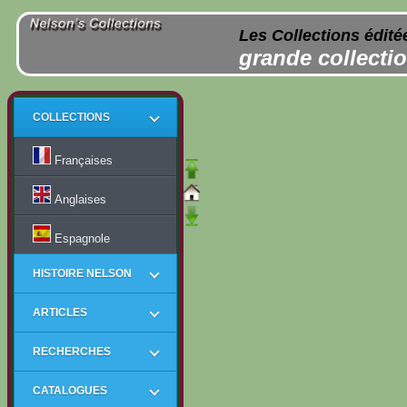
Les Collections édité
grande collectio
COLLECTIONS
Françaises
Anglaises
Espagnole
HISTOIRE NELSON
ARTICLES
RECHERCHES
CATALOGUES