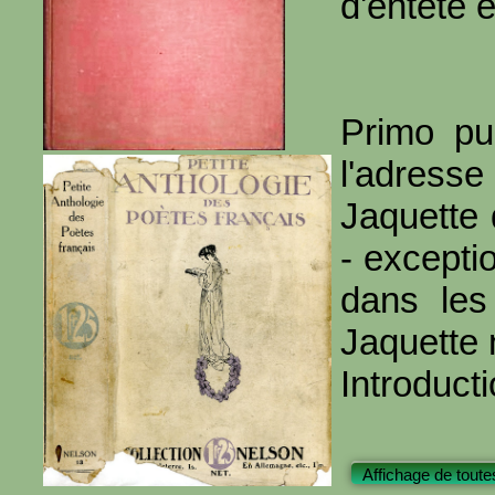
d'entête e
Primo pu
l'adresse
Jaquette 
- excepti
dans les
Jaquette 
Introduc
Affichage de toute