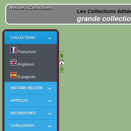
Les Collections édité
grande collectio
COLLECTIONS
Françaises
Anglaises
Espagnole
HISTOIRE NELSON
ARTICLES
RECHERCHES
CATALOGUES