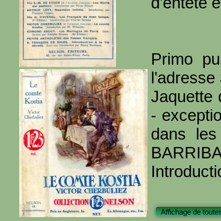
d'entête e
Primo pu
l'adresse
Jaquette 
- excepti
dans les
BARRIBAL
Introduc
Affichage de toute