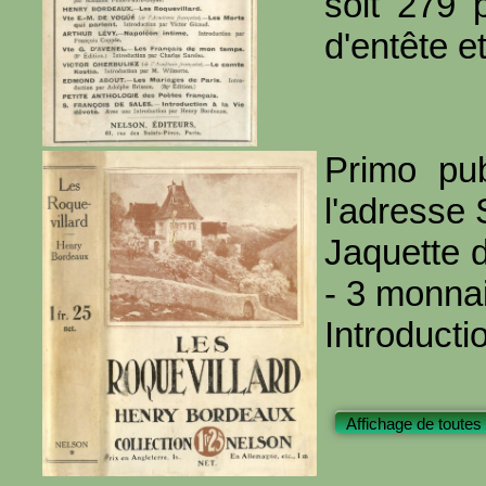
soit 279 
d'entête et
Primo pub
l'adresse 
Jaquette d
- 3 monnai
Introduct
Affichage de toutes