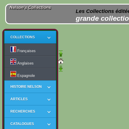
Les Collections édité
grande collectio
COLLECTIONS
Françaises
Anglaises
Espagnole
HISTOIRE NELSON
ARTICLES
RECHERCHES
CATALOGUES