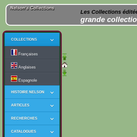
Les Collections édité
grande collectio
COLLECTIONS
Françaises
Anglaises
Espagnole
HISTOIRE NELSON
ARTICLES
RECHERCHES
CATALOGUES