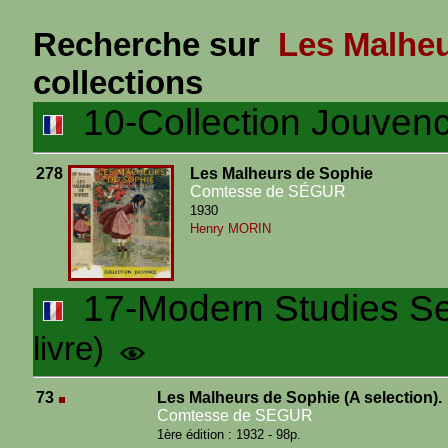
Recherche sur
Les Malheu
collections
10-Collection Jouven
278
Les Malheurs de Sophie
Comtesse de SÉGUR
1930
Henry MORIN
17-Modern Studies Ser
livre)
73
Les Malheurs de Sophie (A selection).
Comtesse de SEGUR
1ère édition : 1932 - 98p.