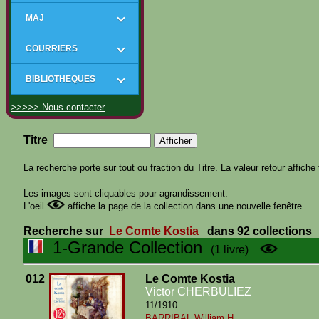
MAJ
COURRIERS
BIBLIOTHEQUES
>>>>> Nous contacter
Titre
La recherche porte sur tout ou fraction du Titre. La valeur retour affiche 
Les images sont cliquables pour agrandissement.
L'oeil
affiche la page de la collection dans une nouvelle fenêtre.
Recherche sur
Le Comte Kostia
dans 92 collections
1-Grande Collection
(1 livre)
012
Le Comte Kostia
Victor CHERBULIEZ
11/1910
BARRIBAL William H.