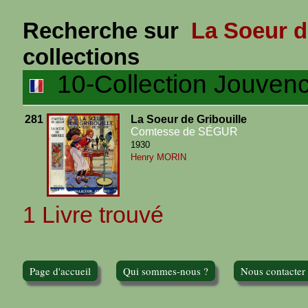
Recherche sur
La Soeur de
collections
10-Collection Jouven
281
La Soeur de Gribouille
Comtesse de SÉGUR
1930
Henry MORIN
1 Livre trouvé
Page d'accueil
Qui sommes-nous ?
Nous contacter