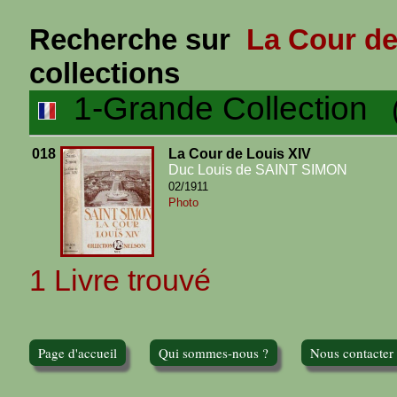
Recherche sur
La Cour de
collections
1-Grande Collection
(1
018
La Cour de Louis XIV
Duc Louis de SAINT SIMON
02/1911
Photo
1 Livre trouvé
Page d'accueil
Qui sommes-nous ?
Nous contacter