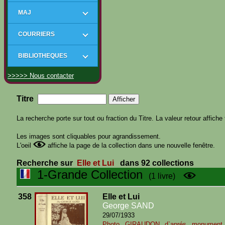
MAJ
COURRIERS
BIBLIOTHEQUES
>>>>> Nous contacter
Titre
La recherche porte sur tout ou fraction du Titre. La valeur retour affiche 
Les images sont cliquables pour agrandissement.
L'oeil
affiche la page de la collection dans une nouvelle fenêtre.
Recherche sur
Elle et Lui
dans 92 collections
1-Grande Collection
(1 livre)
358
Elle et Lui
George SAND
29/07/1933
Photo GIRAUDON d`aprés monument (