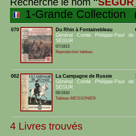
Recherche le nom
"
SEGUR
1-Grande Collection
(4
070
Du Rhin à Fontainebleau
Général Comte Philippe-Paul de
SÉGUR
07/1913
Reproduction tableau
002
La Campagne de Russie
Général Comte Philippe-Paul de
SÉGUR
05/1910
Tableau MEISSONIER
4 Livres trouvés