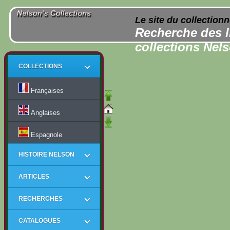
Le site du collection
Recherche des l
collections Nel
COLLECTIONS
Françaises
Anglaises
Espagnole
HISTOIRE NELSON
ARTICLES
RECHERCHES
CATALOGUES