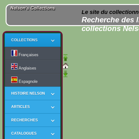
Le site du collection
Recherche des l
collections Nel
COLLECTIONS
Françaises
Anglaises
Espagnole
HISTOIRE NELSON
ARTICLES
RECHERCHES
CATALOGUES