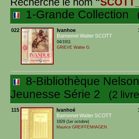
Recherche le nom
"
SCOTT
1-Grande Collection
(2
022
Ivanhoe
Barronnet Walter SCOTT
04/1911
GRIEVE Walter G.
8-Bibliothèque Nelson I
Jeunesse Série 2
(2 livre
115
Ivanhoé
Barronnet Walter SCOTT
1929 (1er octobre)
Maurice GREIFFENHAGEN