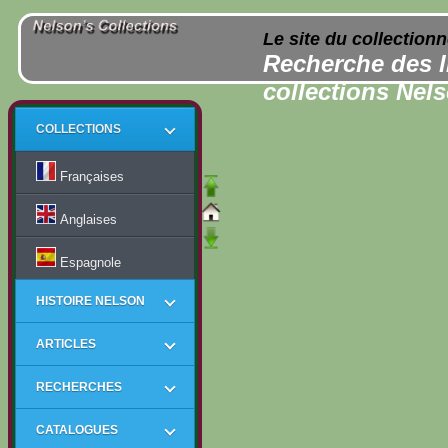
Le site du collection
Recherche des l
collections Nel
COLLECTIONS
Françaises
Anglaises
Espagnole
HISTOIRE NELSON
ARTICLES
RECHERCHES
CATALOGUES