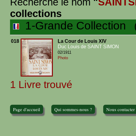
Recherche le nom
"
SAINTS
collections
1-Grande Collection
(1
018
La Cour de Louis XIV
Duc Louis de SAINT SIMON
02/1911
Photo
1 Livre trouvé
Page d'accueil
Qui sommes-nous ?
Nous contacter