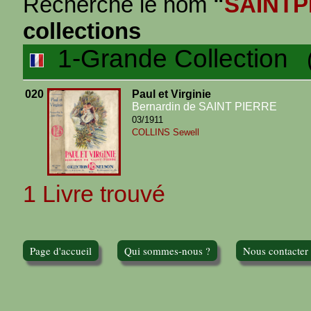
Recherche le nom
"
SAINTP
collections
1-Grande Collection
(1
020
Paul et Virginie
Bernardin de SAINT PIERRE
03/1911
COLLINS Sewell
1 Livre trouvé
Page d'accueil
Qui sommes-nous ?
Nous contacter