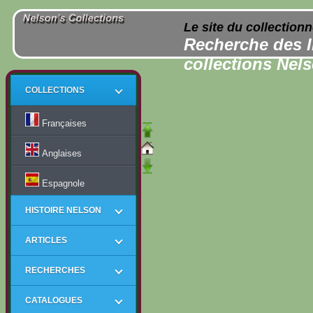
Le site du collection
Recherche des l
collections Nel
COLLECTIONS
Françaises
Anglaises
Espagnole
HISTOIRE NELSON
ARTICLES
RECHERCHES
CATALOGUES