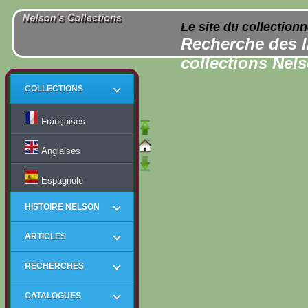
Le site du collection
Recherche des l
collections Nel
COLLECTIONS
Françaises
Anglaises
Espagnole
HISTOIRE NELSON
ARTICLES
RECHERCHES
CATALOGUES