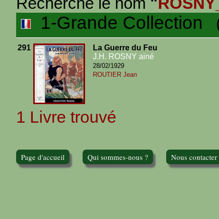
Recherche le nom
"
ROSNY
1-Grande Collection
(1
291
La Guerre du Feu
J.H. ROSNY ainé
28/02/1929
ROUTIER Jean
1 Livre trouvé
Page d'accueil
Qui sommes-nous ?
Nous contacter