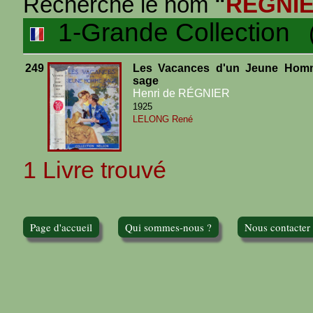
Recherche le nom
"
REGNI
1-Grande Collection
(1
249
Les Vacances d'un Jeune Hom
sage
Henri de RÉGNIER
1925
LELONG René
1 Livre trouvé
Page d'accueil
Qui sommes-nous ?
Nous contacter