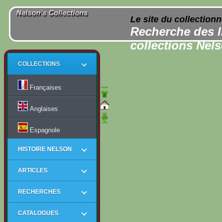
Le site du collection
Recherche des l
collections Nel
COLLECTIONS
Françaises
Anglaises
Espagnole
HISTOIRE NELSON
ARTICLES
RECHERCHES
CATALOGUES