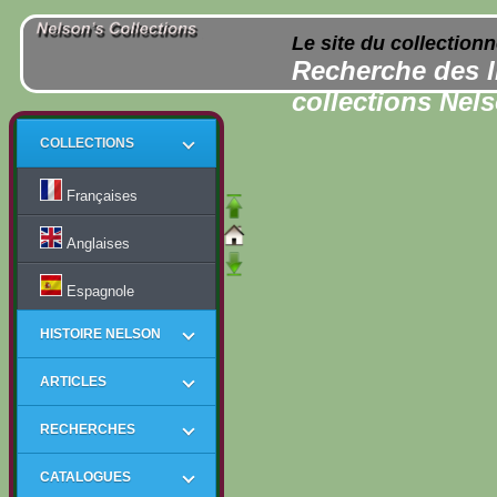
Le site du collection
Recherche des l
collections Nel
COLLECTIONS
Françaises
Anglaises
Espagnole
HISTOIRE NELSON
ARTICLES
RECHERCHES
CATALOGUES