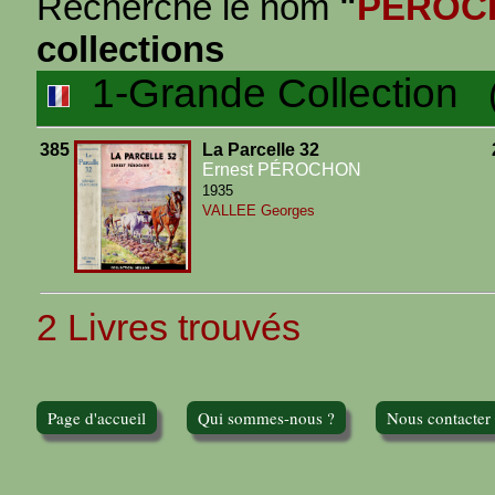
Recherche le nom
"
PEROC
collections
1-Grande Collection
(2
385
La Parcelle 32
Ernest PÉROCHON
1935
VALLEE Georges
2 Livres trouvés
Page d'accueil
Qui sommes-nous ?
Nous contacter