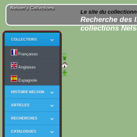
Le site du collection
Recherche des l
collections Nel
COLLECTIONS
Françaises
Anglaises
Espagnole
HISTOIRE NELSON
ARTICLES
RECHERCHES
CATALOGUES