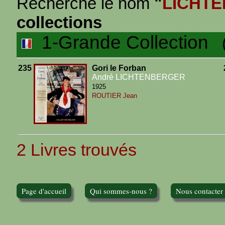
Recherche le nom
"
LICHT
collections
1-Grande Collection
(2
235
Gori le Forban
André LICHTENBERGER
1925
ROUTIER Jean
2 Livres trouvés
Page d'accueil
Qui sommes-nous ?
Nous contacter