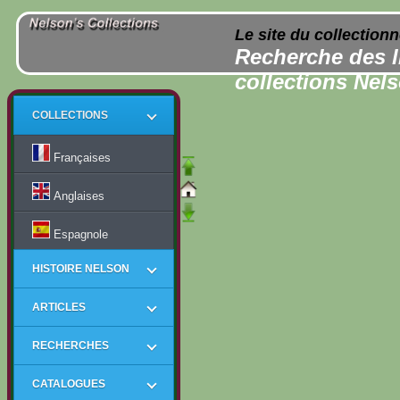
Le site du collection
Recherche des l
collections Nel
COLLECTIONS
Françaises
Anglaises
Espagnole
HISTOIRE NELSON
ARTICLES
RECHERCHES
CATALOGUES