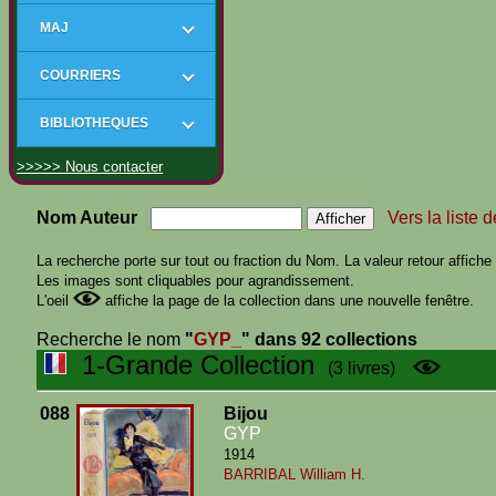
MAJ
COURRIERS
BIBLIOTHEQUES
>>>>> Nous contacter
Nom Auteur
Vers la liste 
La recherche porte sur tout ou fraction du Nom. La valeur retour affiche t
Les images sont cliquables pour agrandissement.
L'oeil
affiche la page de la collection dans une nouvelle fenêtre.
Recherche le nom
"
GYP_
"
dans 92 collections
1-Grande Collection
(3 livres)
088
Bijou
GYP
1914
BARRIBAL William H.