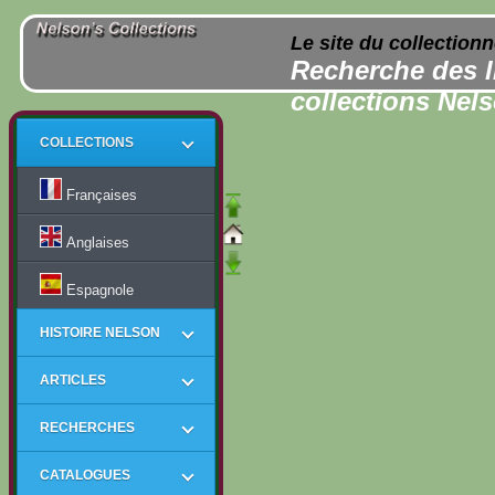
Le site du collection
Recherche des l
collections Nel
COLLECTIONS
Françaises
Anglaises
Espagnole
HISTOIRE NELSON
ARTICLES
RECHERCHES
CATALOGUES