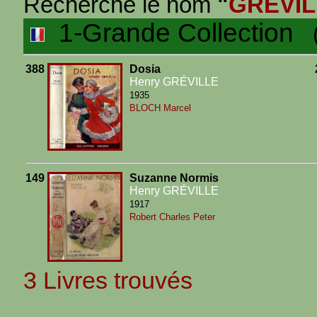
Recherche le nom
"
GREVIL
1-Grande Collection
(3
388
Dosia
Henry GRÉVILLE
1935
BLOCH Marcel
149
Suzanne Normis
Henry GRÉVILLE
1917
Robert Charles Peter
3 Livres trouvés