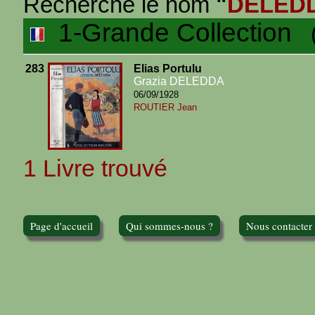
Recherche le nom
"
DELED
1-Grande Collection
(1
283
Elias Portulu
Grazia DELEDDA
06/09/1928
ROUTIER Jean
1 Livre trouvé
Page d'accueil
Qui sommes-nous ?
Nous contacter