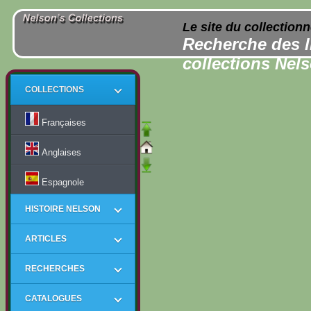
Le site du collection
Recherche des l
collections Nel
COLLECTIONS
Françaises
Anglaises
Espagnole
HISTOIRE NELSON
ARTICLES
RECHERCHES
CATALOGUES