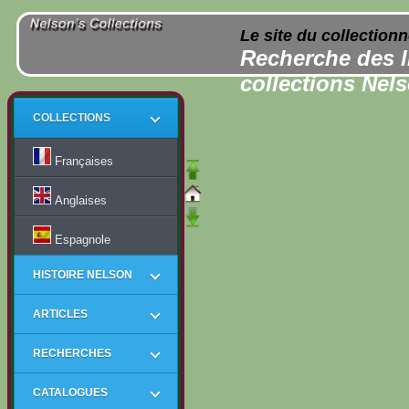
Le site du collection
Recherche des l
collections Nel
COLLECTIONS
Françaises
Anglaises
Espagnole
HISTOIRE NELSON
ARTICLES
RECHERCHES
CATALOGUES