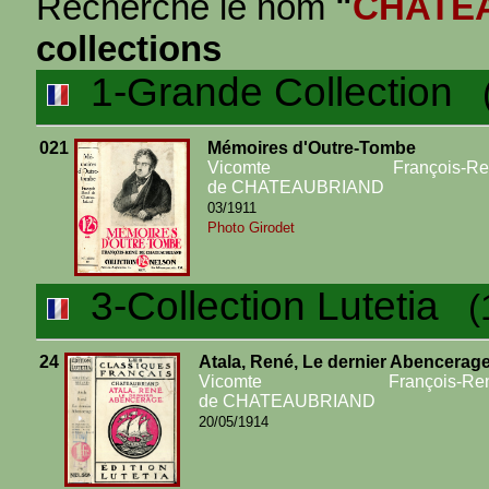
Recherche le nom
"
CHATE
collections
1-Grande Collection
(1
021
Mémoires d'Outre-Tombe
Vicomte François-Re
de CHATEAUBRIAND
03/1911
Photo Girodet
3-Collection Lutetia
(1 
24
Atala, René, Le dernier Abencerage
Vicomte François-Re
de CHATEAUBRIAND
20/05/1914