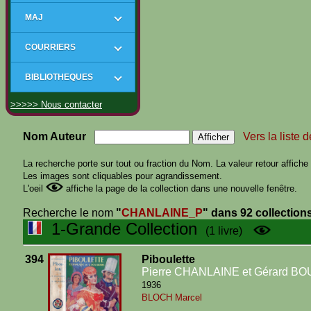
MAJ
COURRIERS
BIBLIOTHEQUES
>>>>> Nous contacter
Nom Auteur
Vers la liste 
La recherche porte sur tout ou fraction du Nom. La valeur retour affiche t
Les images sont cliquables pour agrandissement.
L'oeil
affiche la page de la collection dans une nouvelle fenêtre.
Recherche le nom
"
CHANLAINE_P
"
dans 92 collection
1-Grande Collection
(1 livre)
394
Piboulette
Pierre CHANLAINE et Gérard B
1936
BLOCH Marcel