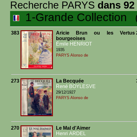
Recherche PARYS
dans 92 
1-Grande Collection
(5
383
Aricie Brun ou les Vertus
bourgeoises
Émile HENRIOT
1935
PARYS Alonso de
273
La Becquée
René BOYLESVE
29/12/1927
PARYS Alonso de
270
Le Mal d'Aimer
Henri ARDEL