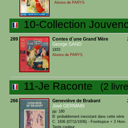
Alonso de PARYS
10-Collection Jouven
289
Contes d`une Grand`Mère
George SAND
1933
Alonso de PARYS
11-Je Raconte
(2 livre
266
Geneviève de Brabant
José GERMAIN
pp: 180
B: probablement inexistant dans cette série
C: 1936 (07/11/1936) - Frontispice + 3 Hors-
Texte couleur