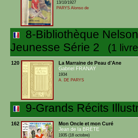
13/10/1927
PARYS Alonso de
8-Bibliothèque Nelson I
Jeunesse Série 2
(1 livre
120
La Marraine de Peau d'Ane
Gabriel FRANAY
1934
A. DE PARYS
9-Grands Récits Illust
162
Mon Oncle et mon Curé
Jean de la BRÈTE
1935 (18 octobre)