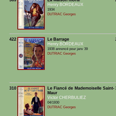
Henry BORDEAUX
1934
DUTRIAC Georges
422
Le Barrage
Henry BORDEAUX
1938 annoncé pour janv 39
DUTRIAC Georges
310
Le Fiancé de Mademoiselle Saint-
Maur
Victor CHERBULIEZ
04/1930
DUTRIAC Georges