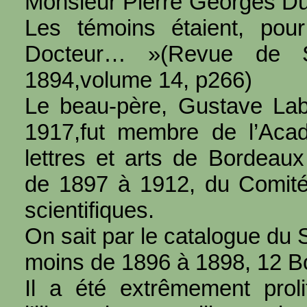
Monsieur Pierre Georges Dutr
Les témoins étaient, pou
Docteur… »(Revue de Sa
1894,volume 14, p266)
Le beau-père, Gustave Lab
1917,fut membre de l’Acad
lettres et arts de Bordeau
de 1897 à 1912, du Comité 
scientifiques.
On sait par le catalogue du 
moins de 1896 à 1898, 12 Bo
Il a été extrêmement prol