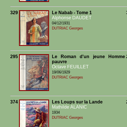
329
Le Nabab - Tome 1
Alphonse DAUDET
04/12/1931
DUTRIAC Georges
295
Le Roman d'un jeune Homme
pauvre
Octave FEUILLET
19/06/1929
DUTRIAC Georges
374
Les Loups sur la Lande
Mathilde ALANIC
1934
DUTRIAC Georges