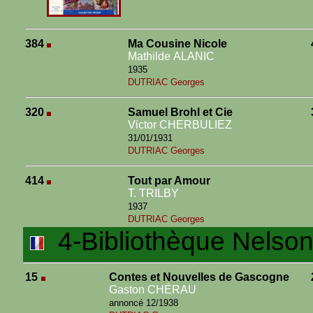
384
Ma Cousine Nicole
Mathilde ALANIC
1935
DUTRIAC Georges
320
Samuel Brohl et Cie
Victor CHERBULIEZ
31/01/1931
DUTRIAC Georges
414
Tout par Amour
T. TRILBY
1937
DUTRIAC Georges
4-Bibliothèque Nelson 
15
Contes et Nouvelles de Gascogne
Gaston CHÉRAU
annoncé 12/1938