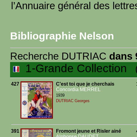
l’Annuaire général des lettr
Bibliographie Nelson
Recherche DUTRIAC
dans 
1-Grande Collection
(2
427
C'est toi que je cherchais
Concordia MERREL
1939
DUTRIAC Georges
391
Fromont jeune et Risler ainé
Alphonse DAUDET