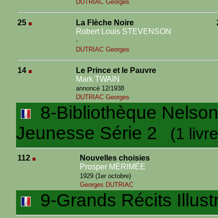
DUTRIAC Georges
25
La Flèche Noire
Robert Louis STEVENSON
-
DUTRIAC Georges
14
Le Prince et le Pauvre
Mark TWAIN
annoncé 12/1938
DUTRIAC Georges
8-Bibliothèque Nelson I
Jeunesse Série 2
(1 livre
112
Nouvelles choisies
Prosper MÉRIMÉE
1929 (1er octobre)
Georges DUTRIAC
9-Grands Récits Illust