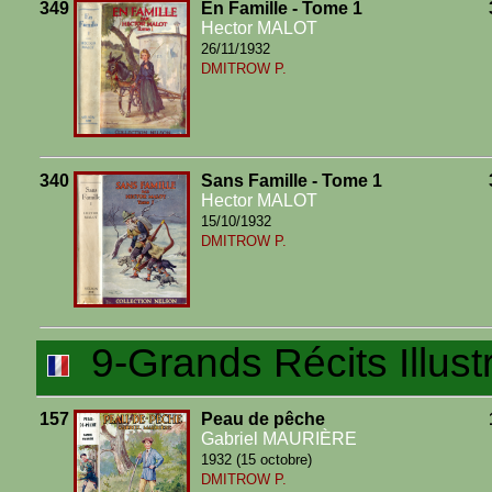
349
En Famille - Tome 1
Hector MALOT
26/11/1932
DMITROW P.
340
Sans Famille - Tome 1
Hector MALOT
15/10/1932
DMITROW P.
9-Grands Récits Illust
157
Peau de pêche
Gabriel MAURIÈRE
1932 (15 octobre)
DMITROW P.