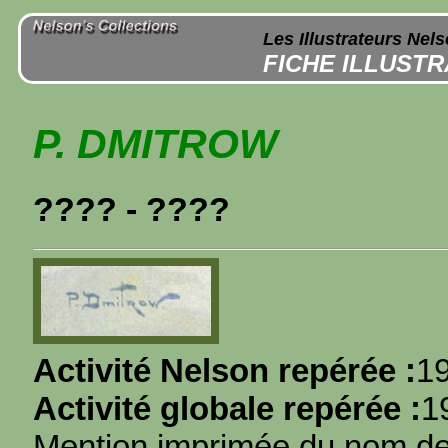
Les Illustrateurs Nel
FICHE ILLUST
P. DMITROW
???? - ????
Activité Nelson repérée :
1
Activité globale repérée :
1
Mention imprimée du nom de l