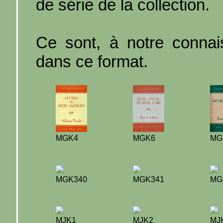
de série de la collection.
Ce sont, à notre connaiss
dans ce format.
MGK4
MGK6
MG
MGK340
MGK341
MG
MJK1
MJK2
MJ