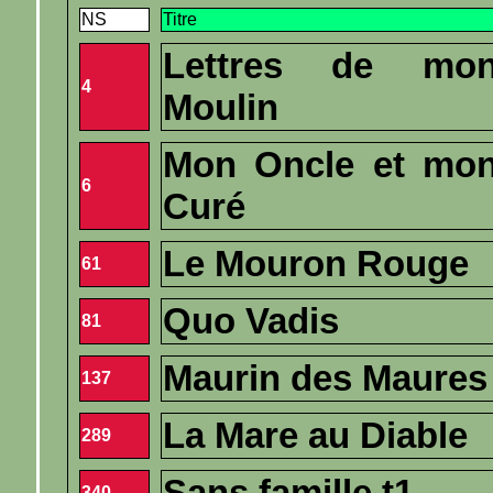
NS
Titre
Lettres de mo
4
Moulin
Mon Oncle et mo
6
Curé
Le Mouron Rouge
61
Quo Vadis
81
Maurin des Maures
137
La Mare au Diable
289
Sans famille t1
340