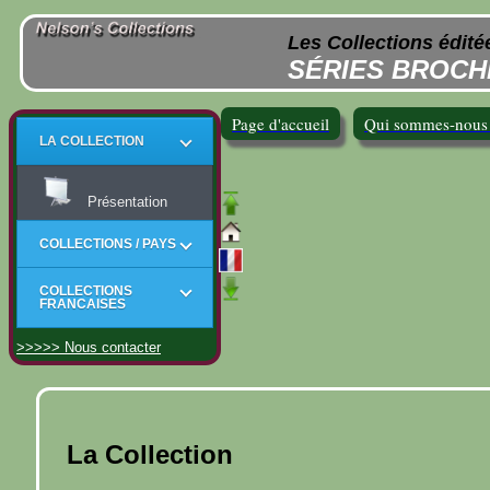
Les Collections édité
SÉRIES BROCH
Page d'accueil
Qui sommes-nous
LA COLLECTION
Présentation
COLLECTIONS / PAYS
COLLECTIONS
FRANCAISES
>>>>> Nous contacter
La Collection