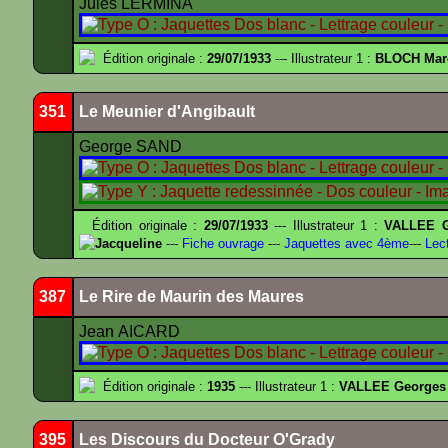
Jules LERMINA
Édition originale :
29/07/1933
--- Illustrateur 1 :
BLOCH Mar
351
Le Meunier d'Angibault
George SAND
Édition originale :
29/07/1933
--- Illustrateur 1 :
VALLEE G
Jacqueline
---
Fiche ouvrage
---
Jaquettes avec 4ème
---
Lect
387
Le Rire de Maurin des Maures
Jean AICARD
Édition originale :
1935
--- Illustrateur 1 :
VALLEE Georges
395
Les Discours du Docteur O'Grady