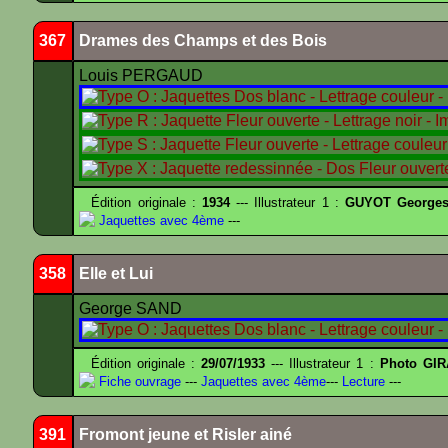
367
Drames des Champs et des Bois
Louis PERGAUD
Édition originale :
1934
--- Illustrateur 1 :
GUYOT Georges
Jaquettes avec 4ème
---
358
Elle et Lui
George SAND
Édition originale :
29/07/1933
--- Illustrateur 1 :
Photo GIR
Fiche ouvrage
---
Jaquettes avec 4ème
---
Lecture
---
391
Fromont jeune et Risler ainé