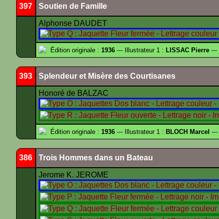
397
Soutien de Famille
Alphonse DAUDET
Édition originale :
1936
--- Illustrateur 1 :
LISSAC Pierre
---
393
Splendeur et Misère des Courtisanes
Honoré de BALZAC
Édition originale :
1936
--- Illustrateur 1 :
BLOCH Marcel
---
386
Trois Hommes dans un Bateau
Jerome K. JEROME