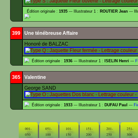
Édition originale :
1935
--- Illustrateur 1 :
ROUTIER Jean
--- Il
-
399
Une ténébreuse Affaire
Honoré de BALZAC
Édition originale :
1936
--- Illustrateur 1 :
ISELIN Henri
---
F
365
Valentine
George SAND
Édition originale :
1933
--- Illustrateur 1 :
DUFAU Paul
---
Fi
001-
051-
101-
151-
201-
251-
050
100
150
200
250
300