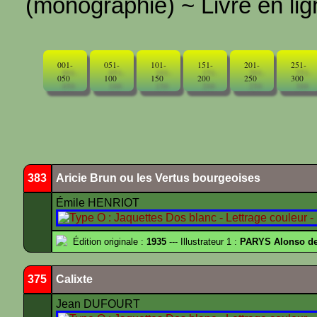
(monographie) ~ Livre en ligne
001-
051-
101-
151-
201-
251-
050
100
150
200
250
300
383
Aricie Brun ou les Vertus bourgeoises
Émile HENRIOT
Édition originale :
1935
--- Illustrateur 1 :
PARYS Alonso d
375
Calixte
Jean DUFOURT