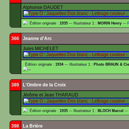
Alphonse DAUDET
Édition originale :
1935
--- Illustrateur 1 :
MORIN Henry
---
F
366
Jeanne d'Arc
Jules MICHELET
Édition originale :
1934
--- Illustrateur 1 :
Photo BRAUN & Cie
---
389
L'Ombre de la Croix
Jérôme et Jean THARAUD
Édition originale :
1935
--- Illustrateur 1 :
BLOCH Marcel
---
398
La Brière