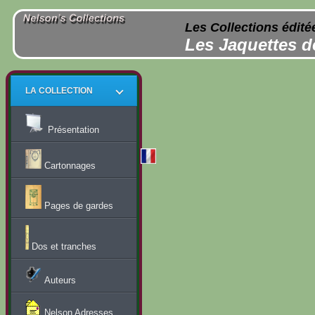
Les Collections édité
Les Jaquettes d
LA COLLECTION
Présentation
Cartonnages
Pages de gardes
Dos et tranches
Auteurs
Nelson Adresses