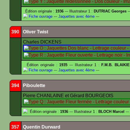
Édition originale :
1936
--- Illustrateur 1 :
DUTRIAC Georges
-
Fiche ouvrage
---
Jaquettes avec 4ème
---
390
Oliver Twist
Charles DICKENS
Édition originale :
1935
--- Illustrateur 1 :
F.M.B. BLAIKI
Fiche ouvrage
---
Jaquettes avec 4ème
---
394
Piboulette
Pierre CHANLAINE et Gérard BOURGEOIS
Édition originale :
1936
--- Illustrateur 1 :
BLOCH Marcel
---
357
Quentin Durward