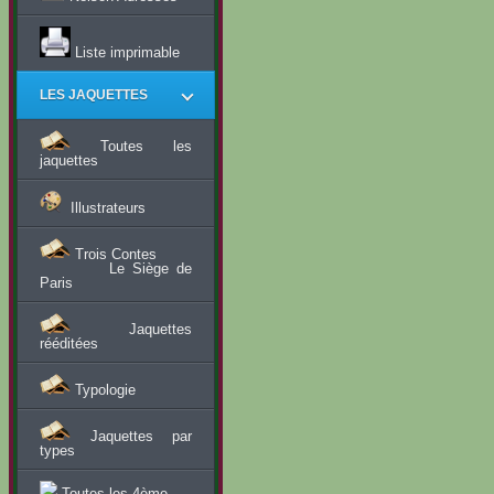
Liste imprimable
LES JAQUETTES
Toutes les
jaquettes
Illustrateurs
Trois Contes
Le Siège de
Paris
Jaquettes
rééditées
Typologie
Jaquettes par
types
Toutes les 4ème