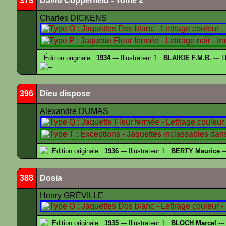
378
David Copperfield - Tome 2
Charles DICKENS
Édition originale :
1934
--- Illustrateur 1 :
BLAIKIE F.M.B.
--- I
--
396
Dieu dispose
Alexandre DUMAS
Édition originale :
1936
--- Illustrateur 1 :
BERTY Maurice
--
388
Dosia
Henry GRÉVILLE
Édition originale :
1935
--- Illustrateur 1 :
BLOCH Marcel
---