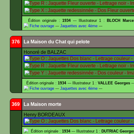
Édition originale :
1934
--- Illustrateur 1 :
BLOCH Marce
Fiche ouvrage
---
Jaquettes avec 4ème
---
376
La Maison du Chat qui pelote
Honoré de BALZAC
Édition originale :
1934
--- Illustrateur 1 :
VALLEE Georges
--
Fiche ouvrage
---
Jaquettes avec 4ème
---
369
La Maison morte
Henry BORDEAUX
Édition originale :
1934
--- Illustrateur 1 :
DUTRIAC George