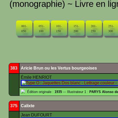
(monographie) ~ Livre en ligne
001-
051-
101-
151-
201-
251-
050
100
150
200
250
300
383
Aricie Brun ou les Vertus bourgeoises
Émile HENRIOT
Édition originale :
1935
--- Illustrateur 1 :
PARYS Alonso d
375
Calixte
Jean DUFOURT