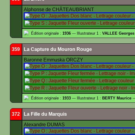
Alphonse de CHÂTEAUBRIANT
Édition originale :
1936
--- Illustrateur 1 :
VALLEE Georges
359
La Capture du Mouron Rouge
Baronne Emmuska ORCZY
Édition originale :
1933
--- Illustrateur 1 :
BERTY Maurice
--
372
La Fille du Marquis
Alexandre DUMAS