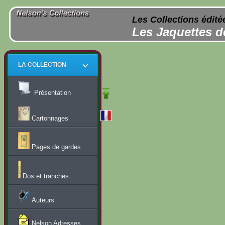
Les Collections édité
Les Jaquettes d
LA COLLECTION
Présentation
Cartonnages
Pages de gardes
Dos et tranches
Auteurs
Nelson Adresses