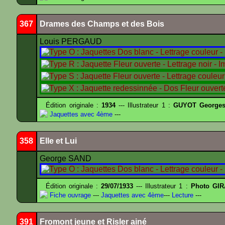
367
Drames des Champs et des Bois
Louis PERGAUD
Édition originale :
1934
--- Illustrateur 1 :
GUYOT Georges
Jaquettes avec 4ème
---
358
Elle et Lui
George SAND
Édition originale :
29/07/1933
--- Illustrateur 1 :
Photo GIR
Fiche ouvrage
---
Jaquettes avec 4ème
---
Lecture
---
391
Fromont jeune et Risler ainé