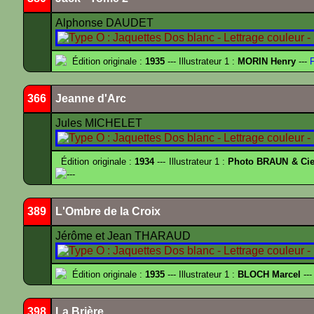
Alphonse DAUDET
Édition originale :
1935
--- Illustrateur 1 :
MORIN Henry
---
F
366
Jeanne d'Arc
Jules MICHELET
Édition originale :
1934
--- Illustrateur 1 :
Photo BRAUN & Cie
---
389
L'Ombre de la Croix
Jérôme et Jean THARAUD
Édition originale :
1935
--- Illustrateur 1 :
BLOCH Marcel
---
398
La Brière