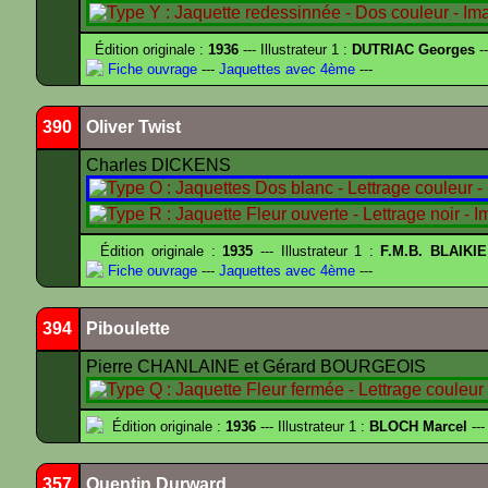
Édition originale :
1936
--- Illustrateur 1 :
DUTRIAC Georges
-
Fiche ouvrage
---
Jaquettes avec 4ème
---
390
Oliver Twist
Charles DICKENS
Édition originale :
1935
--- Illustrateur 1 :
F.M.B. BLAIKI
Fiche ouvrage
---
Jaquettes avec 4ème
---
394
Piboulette
Pierre CHANLAINE et Gérard BOURGEOIS
Édition originale :
1936
--- Illustrateur 1 :
BLOCH Marcel
---
357
Quentin Durward