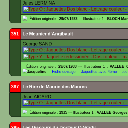
Jules LERMINA
Édition originale :
29/07/1933
--- Illustrateur 1 :
BLOCH Mar
351
Le Meunier d'Angibault
George SAND
Édition originale :
29/07/1933
--- Illustrateur 1 :
VALLEE G
Jacqueline
---
Fiche ouvrage
---
Jaquettes avec 4ème
---
Lect
387
Le Rire de Maurin des Maures
Jean AICARD
Édition originale :
1935
--- Illustrateur 1 :
VALLEE Georges
395
Les Discours du Docteur O'Grady