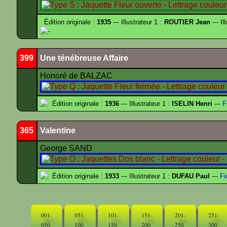
Édition originale :
1935
--- Illustrateur 1 :
ROUTIER Jean
--- Il
-
399
Une ténébreuse Affaire
Honoré de BALZAC
Édition originale :
1936
--- Illustrateur 1 :
ISELIN Henri
---
F
365
Valentine
George SAND
Édition originale :
1933
--- Illustrateur 1 :
DUFAU Paul
---
Fi
001-
051-
101-
151-
201-
251-
050
100
150
200
250
300