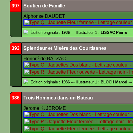
397
Soutien de Famille
Alphonse DAUDET
Édition originale :
1936
--- Illustrateur 1 :
LISSAC Pierre
---
393
Splendeur et Misère des Courtisanes
Honoré de BALZAC
Édition originale :
1936
--- Illustrateur 1 :
BLOCH Marcel
---
386
Trois Hommes dans un Bateau
Jerome K. JEROME