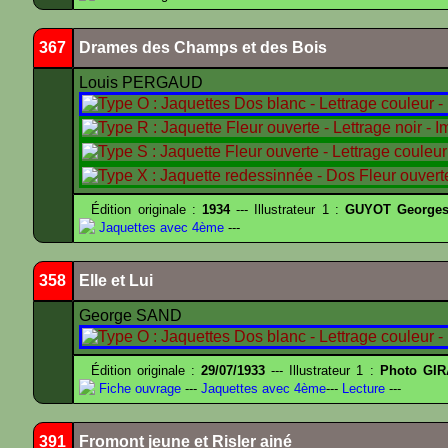
367
Drames des Champs et des Bois
Louis PERGAUD
Édition originale :
1934
--- Illustrateur 1 :
GUYOT Georges
Jaquettes avec 4ème
---
358
Elle et Lui
George SAND
Édition originale :
29/07/1933
--- Illustrateur 1 :
Photo GIR
Fiche ouvrage
---
Jaquettes avec 4ème
---
Lecture
---
391
Fromont jeune et Risler ainé