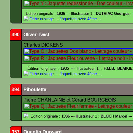
Édition originale :
1936
--- Illustrateur 1 :
DUTRIAC Georges
-
Fiche ouvrage
---
Jaquettes avec 4ème
---
390
Oliver Twist
Charles DICKENS
Édition originale :
1935
--- Illustrateur 1 :
F.M.B. BLAIKI
Fiche ouvrage
---
Jaquettes avec 4ème
---
394
Piboulette
Pierre CHANLAINE et Gérard BOURGEOIS
Édition originale :
1936
--- Illustrateur 1 :
BLOCH Marcel
---
357
Quentin Durward