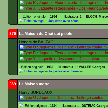
Édition originale :
1934
--- Illustrateur 1 :
BLOCH Marce
Fiche ouvrage
---
Jaquettes avec 4ème
---
376
La Maison du Chat qui pelote
Honoré de BALZAC
Édition originale :
1934
--- Illustrateur 1 :
VALLEE Georges
--
Fiche ouvrage
---
Jaquettes avec 4ème
---
369
La Maison morte
Henry BORDEAUX
Édition originale :
1934
--- Illustrateur 1 :
DUTRIAC George