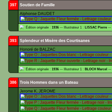
397
Soutien de Famille
Alphonse DAUDET
Édition originale :
1936
--- Illustrateur 1 :
LISSAC Pierre
---
393
Splendeur et Misère des Courtisanes
Honoré de BALZAC
Édition originale :
1936
--- Illustrateur 1 :
BLOCH Marcel
---
386
Trois Hommes dans un Bateau
Jerome K. JEROME