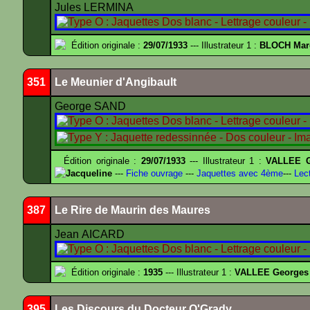
Jules LERMINA
Édition originale :
29/07/1933
--- Illustrateur 1 :
BLOCH Mar
351
Le Meunier d'Angibault
George SAND
Édition originale :
29/07/1933
--- Illustrateur 1 :
VALLEE G
Jacqueline
---
Fiche ouvrage
---
Jaquettes avec 4ème
---
Lect
387
Le Rire de Maurin des Maures
Jean AICARD
Édition originale :
1935
--- Illustrateur 1 :
VALLEE Georges
395
Les Discours du Docteur O'Grady