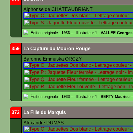
Alphonse de CHÂTEAUBRIANT
Édition originale :
1936
--- Illustrateur 1 :
VALLEE Georges
359
La Capture du Mouron Rouge
Baronne Emmuska ORCZY
Édition originale :
1933
--- Illustrateur 1 :
BERTY Maurice
--
372
La Fille du Marquis
Alexandre DUMAS