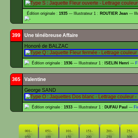
Édition originale :
1935
--- Illustrateur 1 :
ROUTIER Jean
--- Il
-
399
Une ténébreuse Affaire
Honoré de BALZAC
Édition originale :
1936
--- Illustrateur 1 :
ISELIN Henri
---
F
365
Valentine
George SAND
Édition originale :
1933
--- Illustrateur 1 :
DUFAU Paul
---
Fi
001-
051-
101-
151-
201-
251-
050
100
150
200
250
300