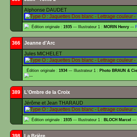
Alphonse DAUDET
Édition originale :
1935
--- Illustrateur 1 :
MORIN Henry
---
F
366
Jeanne d'Arc
Jules MICHELET
Édition originale :
1934
--- Illustrateur 1 :
Photo BRAUN & Cie
---
389
L'Ombre de la Croix
Jérôme et Jean THARAUD
Édition originale :
1935
--- Illustrateur 1 :
BLOCH Marcel
---
398
La Brière