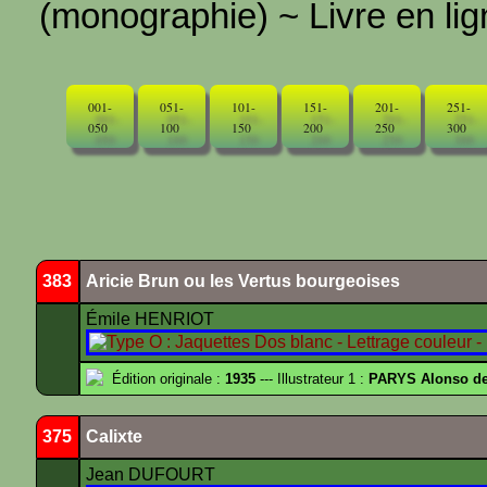
(monographie) ~ Livre en ligne
001-
051-
101-
151-
201-
251-
050
100
150
200
250
300
383
Aricie Brun ou les Vertus bourgeoises
Émile HENRIOT
Édition originale :
1935
--- Illustrateur 1 :
PARYS Alonso d
375
Calixte
Jean DUFOURT