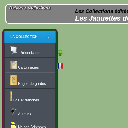
Les Collections édité
Les Jaquettes d
LA COLLECTION
Présentation
Cartonnages
Pages de gardes
Dos et tranches
Auteurs
Nelson Adresses