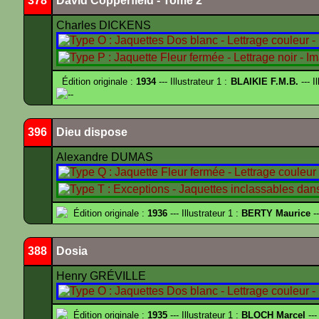
378
David Copperfield - Tome 2
Charles DICKENS
Édition originale :
1934
--- Illustrateur 1 :
BLAIKIE F.M.B.
--- I
--
396
Dieu dispose
Alexandre DUMAS
Édition originale :
1936
--- Illustrateur 1 :
BERTY Maurice
--
388
Dosia
Henry GRÉVILLE
Édition originale :
1935
--- Illustrateur 1 :
BLOCH Marcel
---