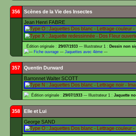
356
Scènes de la Vie des Insectes
Jean Henri FABRE
Édition originale :
29/07/1933
--- Illustrateur 1 :
Dessin non s
---
Fiche ouvrage
---
Jaquettes avec 4ème
---
357
Quentin Durward
Barronnet Walter SCOTT
Édition originale :
29/07/1933
--- Illustrateur 1 :
Jaquette no
358
Elle et Lui
George SAND