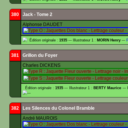
380
Jack - Tome 2
Alphonse DAUDET
Édition originale :
1935
--- Illustrateur 1 :
MORIN Henry
---
F
381
Grillon du Foyer
Charles DICKENS
Édition originale :
1935
--- Illustrateur 1 :
BERTY Maurice
--- 
---
382
Les Silences du Colonel Bramble
André MAUROIS