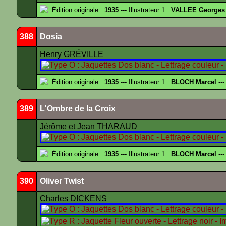
Édition originale :
1935
--- Illustrateur 1 :
VALLEE Georges
388
Dosia
Henry GRÉVILLE
Édition originale :
1935
--- Illustrateur 1 :
BLOCH Marcel
---
389
L'Ombre de la Croix
Jérôme et Jean THARAUD
Édition originale :
1935
--- Illustrateur 1 :
BLOCH Marcel
---
390
Oliver Twist
Charles DICKENS