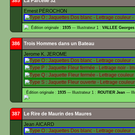
385
La Parcelle 32
Ernest PÉROCHON
Édition originale :
1935
--- Illustrateur 1 :
VALLEE Georges
386
Trois Hommes dans un Bateau
Jerome K. JEROME
Édition originale :
1935
--- Illustrateur 1 :
ROUTIER Jean
--- Il
-
387
Le Rire de Maurin des Maures
Jean AICARD