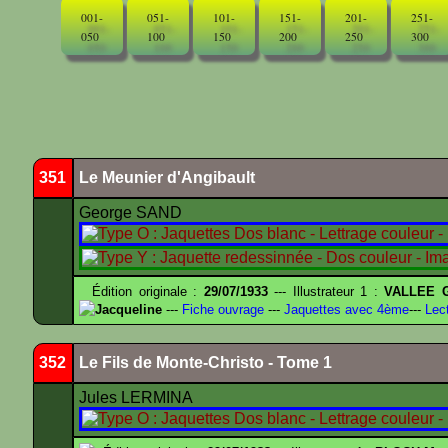
001-
051-
101-
151-
201-
251-
050
100
150
200
250
300
351
Le Meunier d'Angibault
George SAND
Édition originale :
29/07/1933
--- Illustrateur 1 :
VALLEE G
Jacqueline
---
Fiche ouvrage
---
Jaquettes avec 4ème
---
Lect
352
Le Fils de Monte-Christo - Tome 1
Jules LERMINA