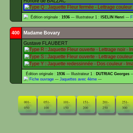
Honoré de BALZAC
Édition originale :
1936
--- Illustrateur 1 :
ISELIN Henri
---
F
400
Madame Bovary
Gustave FLAUBERT
Édition originale :
1936
--- Illustrateur 1 :
DUTRIAC Georges
-
Fiche ouvrage
---
Jaquettes avec 4ème
---
001-
051-
101-
151-
201-
251-
050
100
150
200
250
300