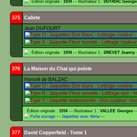
Édition originale :
1934
--- Illustrateur 1 :
DUTRIAC George
375
Calixte
Jean DUFOURT
Édition originale :
1934
--- Illustrateur 1 :
DREVET Joanny
-
376
La Maison du Chat qui pelote
Honoré de BALZAC
Édition originale :
1934
--- Illustrateur 1 :
VALLEE Georges
--
Fiche ouvrage
---
Jaquettes avec 4ème
---
377
David Copperfield - Tome 1