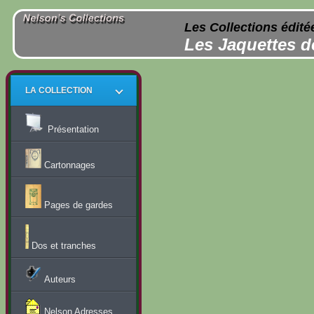
Les Collections édité
Les Jaquettes d
LA COLLECTION
Présentation
Cartonnages
Pages de gardes
Dos et tranches
Auteurs
Nelson Adresses