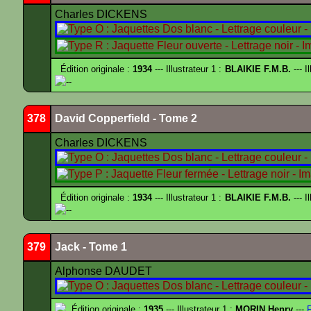
Charles DICKENS
Édition originale :
1934
--- Illustrateur 1 :
BLAIKIE F.M.B.
--- I
--
378
David Copperfield - Tome 2
Charles DICKENS
Édition originale :
1934
--- Illustrateur 1 :
BLAIKIE F.M.B.
--- I
--
379
Jack - Tome 1
Alphonse DAUDET
Édition originale :
1935
--- Illustrateur 1 :
MORIN Henry
---
F