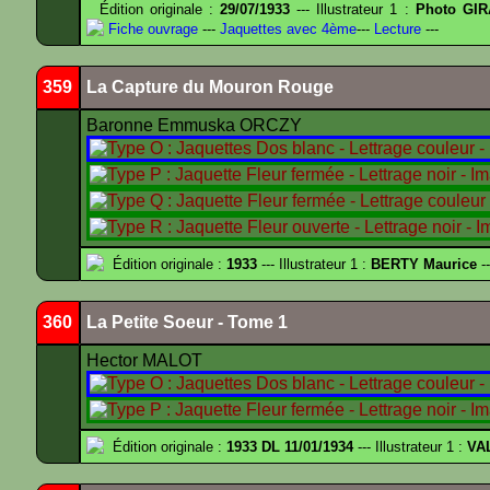
Édition originale :
29/07/1933
--- Illustrateur 1 :
Photo GIR
Fiche ouvrage
---
Jaquettes avec 4ème
---
Lecture
---
359
La Capture du Mouron Rouge
Baronne Emmuska ORCZY
Édition originale :
1933
--- Illustrateur 1 :
BERTY Maurice
--
360
La Petite Soeur - Tome 1
Hector MALOT
Édition originale :
1933 DL 11/01/1934
--- Illustrateur 1 :
VA