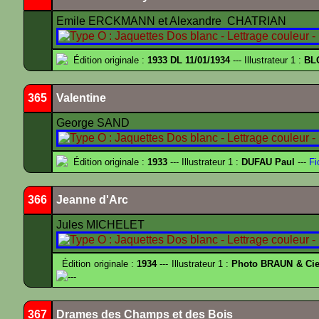
Emile ERCKMANN et Alexandre CHATRIAN
Édition originale :
1933 DL 11/01/1934
--- Illustrateur 1 :
BL
365
Valentine
George SAND
Édition originale :
1933
--- Illustrateur 1 :
DUFAU Paul
---
Fi
366
Jeanne d'Arc
Jules MICHELET
Édition originale :
1934
--- Illustrateur 1 :
Photo BRAUN & Cie
---
367
Drames des Champs et des Bois