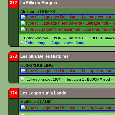
372
La Fille du Marquis
Alexandre DUMAS
Édition originale :
1934
--- Illustrateur 1 :
BLOCH Marce
Fiche ouvrage
---
Jaquettes avec 4ème
---
373
Les plus Belles Histoires
Rudyard KIPLING
Édition originale :
1934
--- Illustrateur 1 :
BLOCH Marcel
---
374
Les Loups sur la Lande
Mathilde ALANIC