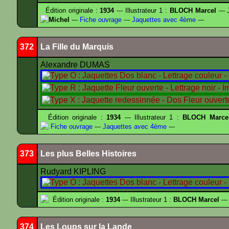
Édition originale :
1934
--- Illustrateur 1 :
BLOCH Marcel
--- 
Michel
---
Fiche ouvrage
---
Jaquettes avec 4ème
---
372
La Fille du Marquis
Alexandre DUMAS
Édition originale :
1934
--- Illustrateur 1 :
BLOCH Marce
Fiche ouvrage
---
Jaquettes avec 4ème
---
373
Les plus Belles Histoires
Rudyard KIPLING
Édition originale :
1934
--- Illustrateur 1 :
BLOCH Marcel
---
374
Les Loups sur la Lande