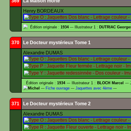
369
La Maison morte
Henry BORDEAUX
Édition originale :
1934
--- Illustrateur 1 :
DUTRIAC George
370
Le Docteur mystérieux Tome 1
Alexandre DUMAS
Édition originale :
1934
--- Illustrateur 1 :
BLOCH Marcel
--- 
Michel
---
Fiche ouvrage
---
Jaquettes avec 4ème
---
371
Le Docteur mystérieux Tome 2
Alexandre DUMAS