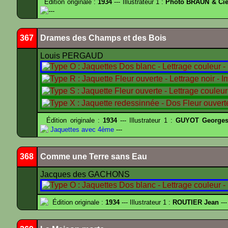
Édition originale :
1934
--- Illustrateur 1 :
Photo BRAUN & Cie
---
367
Drames des Champs et des Bois
Louis PERGAUD
Édition originale :
1934
--- Illustrateur 1 :
GUYOT Georges
Jaquettes avec 4ème
---
368
Comme une Terre sans Eau
Jacques des GACHONS
Édition originale :
1934
--- Illustrateur 1 :
ROUTIER Jean
---