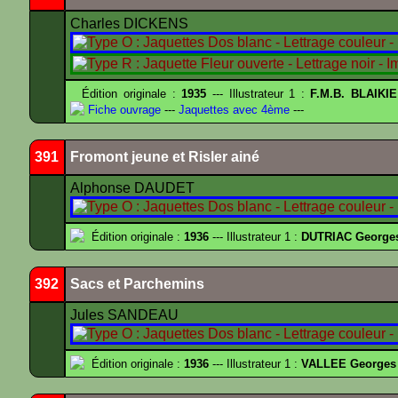
Charles DICKENS
Édition originale :
1935
--- Illustrateur 1 :
F.M.B. BLAIKI
Fiche ouvrage
---
Jaquettes avec 4ème
---
391
Fromont jeune et Risler ainé
Alphonse DAUDET
Édition originale :
1936
--- Illustrateur 1 :
DUTRIAC George
392
Sacs et Parchemins
Jules SANDEAU
Édition originale :
1936
--- Illustrateur 1 :
VALLEE Georges