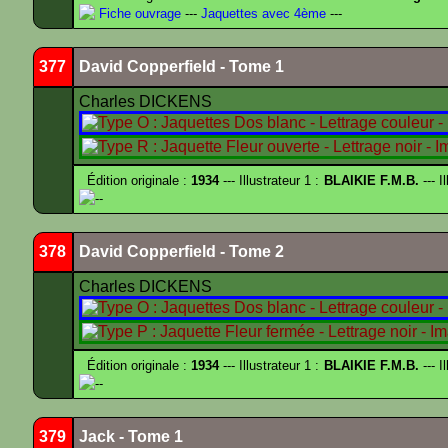
Fiche ouvrage
---
Jaquettes avec 4ème
---
377
David Copperfield - Tome 1
Charles DICKENS
Édition originale :
1934
--- Illustrateur 1 :
BLAIKIE F.M.B.
--- I
--
378
David Copperfield - Tome 2
Charles DICKENS
Édition originale :
1934
--- Illustrateur 1 :
BLAIKIE F.M.B.
--- I
--
379
Jack - Tome 1