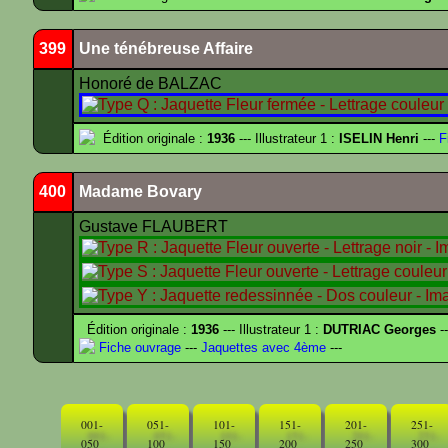
399
Une ténébreuse Affaire
Honoré de BALZAC
Édition originale :
1936
--- Illustrateur 1 :
ISELIN Henri
---
F
400
Madame Bovary
Gustave FLAUBERT
Édition originale :
1936
--- Illustrateur 1 :
DUTRIAC Georges
-
Fiche ouvrage
---
Jaquettes avec 4ème
---
001-
051-
101-
151-
201-
251-
050
100
150
200
250
300