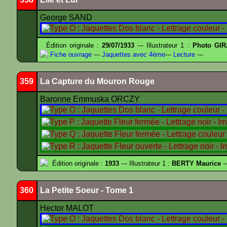
George SAND
Édition originale :
29/07/1933
--- Illustrateur 1 :
Photo GIR
Fiche ouvrage
---
Jaquettes avec 4ème
---
Lecture
---
359
La Capture du Mouron Rouge
Baronne Emmuska ORCZY
Édition originale :
1933
--- Illustrateur 1 :
BERTY Maurice
--
360
La Petite Soeur - Tome 1
Hector MALOT