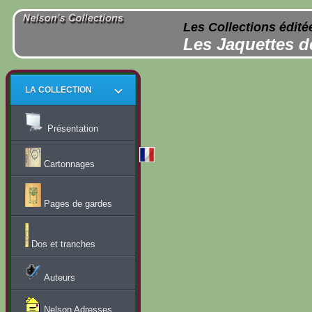
Les Collections édité
Les Jaquettes d
LA COLLECTION
Présentation
Cartonnages
Pages de gardes
Dos et tranches
Auteurs
Nelson Adresses