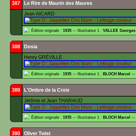
387
Le Rire de Maurin des Maures
Jean AICARD
Édition originale :
1935
--- Illustrateur 1 :
VALLEE Georges
388
Dosia
Henry GRÉVILLE
Édition originale :
1935
--- Illustrateur 1 :
BLOCH Marcel
---
389
L'Ombre de la Croix
Jérôme et Jean THARAUD
Édition originale :
1935
--- Illustrateur 1 :
BLOCH Marcel
---
390
Oliver Twist