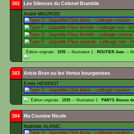
382
Les Silences du Colonel Bramble
André MAUROIS
Édition originale :
1935
--- Illustrateur 1 :
ROUTIER Jean
--- Il
-
383
Aricie Brun ou les Vertus bourgeoises
Émile HENRIOT
Édition originale :
1935
--- Illustrateur 1 :
PARYS Alonso d
384
Ma Cousine Nicole
Mathilde ALANIC