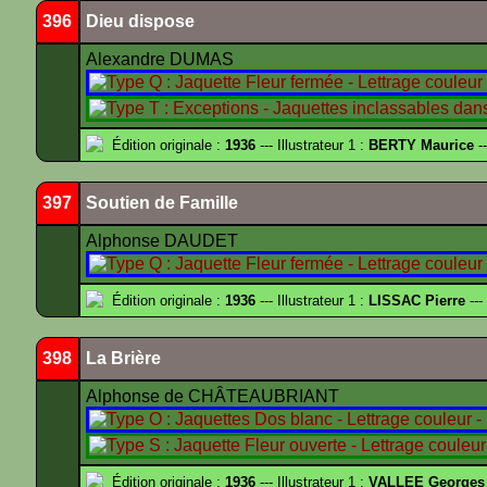
396
Dieu dispose
Alexandre DUMAS
Édition originale :
1936
--- Illustrateur 1 :
BERTY Maurice
--
397
Soutien de Famille
Alphonse DAUDET
Édition originale :
1936
--- Illustrateur 1 :
LISSAC Pierre
---
398
La Brière
Alphonse de CHÂTEAUBRIANT
Édition originale :
1936
--- Illustrateur 1 :
VALLEE Georges