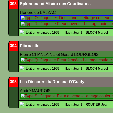
393
Splendeur et Misère des Courtisanes
Honoré de BALZAC
Édition originale :
1936
--- Illustrateur 1 :
BLOCH Marcel
---
394
Piboulette
Pierre CHANLAINE et Gérard BOURGEOIS
Édition originale :
1936
--- Illustrateur 1 :
BLOCH Marcel
---
395
Les Discours du Docteur O'Grady
André MAUROIS
Édition originale :
1936
--- Illustrateur 1 :
ROUTIER Jean
---