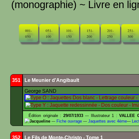
(monographie) ~ Livre en ligne
001-
051-
101-
151-
201-
251-
050
100
150
200
250
300
351
Le Meunier d'Angibault
George SAND
Édition originale :
29/07/1933
--- Illustrateur 1 :
VALLEE G
Jacqueline
---
Fiche ouvrage
---
Jaquettes avec 4ème
---
Lect
352
Le Fils de Monte-Christo - Tome 1