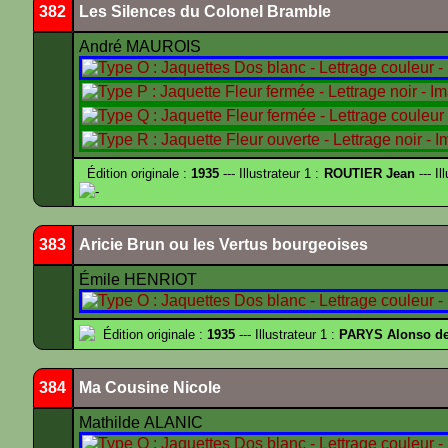
382
Les Silences du Colonel Bramble
André MAUROIS
Édition originale :
1935
--- Illustrateur 1 :
ROUTIER Jean
--- Il
-
383
Aricie Brun ou les Vertus bourgeoises
Émile HENRIOT
Édition originale :
1935
--- Illustrateur 1 :
PARYS Alonso d
384
Ma Cousine Nicole
Mathilde ALANIC