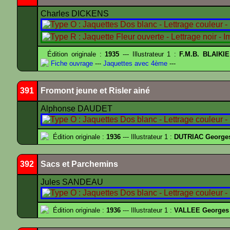
Charles DICKENS
Édition originale :
1935
--- Illustrateur 1 :
F.M.B. BLAIKI
Fiche ouvrage
---
Jaquettes avec 4ème
---
391
Fromont jeune et Risler ainé
Alphonse DAUDET
Édition originale :
1936
--- Illustrateur 1 :
DUTRIAC George
392
Sacs et Parchemins
Jules SANDEAU
Édition originale :
1936
--- Illustrateur 1 :
VALLEE Georges