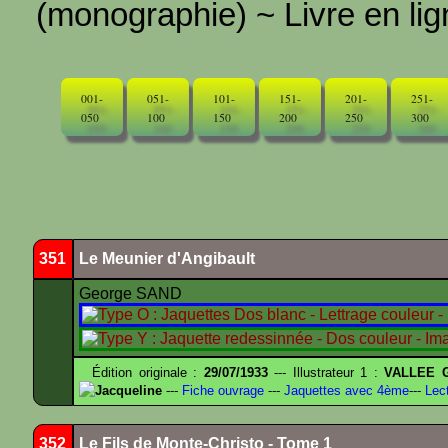
(monographie) ~ Livre en ligne
001-
051-
101-
151-
201-
251-
050
100
150
200
250
300
351
Le Meunier d'Angibault
George SAND
Édition originale :
29/07/1933
--- Illustrateur 1 :
VALLEE G
Jacqueline
---
Fiche ouvrage
---
Jaquettes avec 4ème
---
Lect
352
Le Fils de Monte-Christo - Tome 1