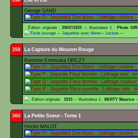
George SAND
Édition originale :
29/07/1933
--- Illustrateur 1 :
Photo GIR
Fiche ouvrage
---
Jaquettes avec 4ème
---
Lecture
---
359
La Capture du Mouron Rouge
Baronne Emmuska ORCZY
Édition originale :
1933
--- Illustrateur 1 :
BERTY Maurice
--
360
La Petite Soeur - Tome 1
Hector MALOT