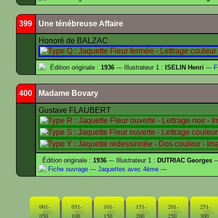
399
Une ténébreuse Affaire
Honoré de BALZAC
Édition originale :
1936
--- Illustrateur 1 :
ISELIN Henri
---
F
400
Madame Bovary
Gustave FLAUBERT
Édition originale :
1936
--- Illustrateur 1 :
DUTRIAC Georges
-
Fiche ouvrage
---
Jaquettes avec 4ème
---
001-
051-
101-
151-
201-
251-
050
100
150
200
250
300