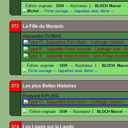
Édition originale :
1934
--- Illustrateur 1 :
BLOCH Marcel
--- 
Michel
---
Fiche ouvrage
---
Jaquettes avec 4ème
---
372
La Fille du Marquis
Alexandre DUMAS
Édition originale :
1934
--- Illustrateur 1 :
BLOCH Marce
Fiche ouvrage
---
Jaquettes avec 4ème
---
373
Les plus Belles Histoires
Rudyard KIPLING
Édition originale :
1934
--- Illustrateur 1 :
BLOCH Marcel
---
374
Les Loups sur la Lande