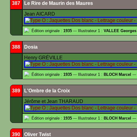
387
Le Rire de Maurin des Maures
Jean AICARD
Édition originale :
1935
--- Illustrateur 1 :
VALLEE Georges
388
Dosia
Henry GRÉVILLE
Édition originale :
1935
--- Illustrateur 1 :
BLOCH Marcel
---
389
L'Ombre de la Croix
Jérôme et Jean THARAUD
Édition originale :
1935
--- Illustrateur 1 :
BLOCH Marcel
---
390
Oliver Twist