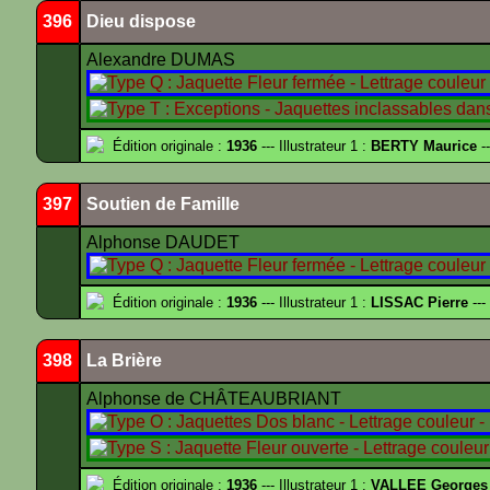
396
Dieu dispose
Alexandre DUMAS
Édition originale :
1936
--- Illustrateur 1 :
BERTY Maurice
--
397
Soutien de Famille
Alphonse DAUDET
Édition originale :
1936
--- Illustrateur 1 :
LISSAC Pierre
---
398
La Brière
Alphonse de CHÂTEAUBRIANT
Édition originale :
1936
--- Illustrateur 1 :
VALLEE Georges