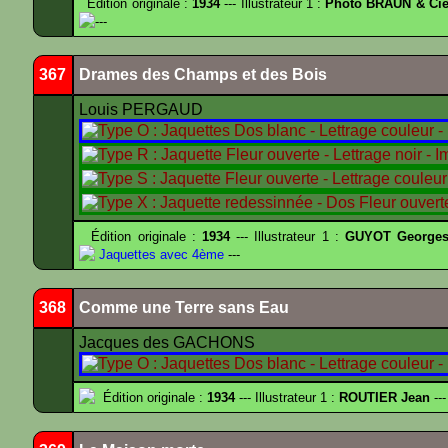
Édition originale :
1934
--- Illustrateur 1 :
Photo BRAUN & Cie
---
367
Drames des Champs et des Bois
Louis PERGAUD
Édition originale :
1934
--- Illustrateur 1 :
GUYOT Georges
Jaquettes avec 4ème
---
368
Comme une Terre sans Eau
Jacques des GACHONS
Édition originale :
1934
--- Illustrateur 1 :
ROUTIER Jean
---