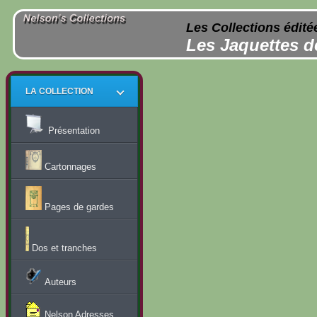
Les Collections édité
Les Jaquettes d
LA COLLECTION
Présentation
Cartonnages
Pages de gardes
Dos et tranches
Auteurs
Nelson Adresses