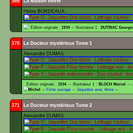
369
La Maison morte
Henry BORDEAUX
Édition originale :
1934
--- Illustrateur 1 :
DUTRIAC George
370
Le Docteur mystérieux Tome 1
Alexandre DUMAS
Édition originale :
1934
--- Illustrateur 1 :
BLOCH Marcel
--- 
Michel
---
Fiche ouvrage
---
Jaquettes avec 4ème
---
371
Le Docteur mystérieux Tome 2
Alexandre DUMAS