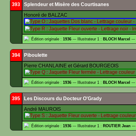
393
Splendeur et Misère des Courtisanes
Honoré de BALZAC
Édition originale :
1936
--- Illustrateur 1 :
BLOCH Marcel
---
394
Piboulette
Pierre CHANLAINE et Gérard BOURGEOIS
Édition originale :
1936
--- Illustrateur 1 :
BLOCH Marcel
---
395
Les Discours du Docteur O'Grady
André MAUROIS
Édition originale :
1936
--- Illustrateur 1 :
ROUTIER Jean
---