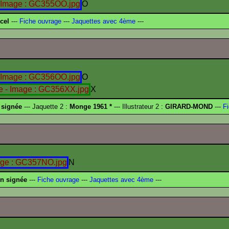
O
cel
---
Fiche ouvrage
---
Jaquettes avec 4ème
---
O
X
 signée
--- Jaquette 2 :
Monge 1961 *
--- Illustrateur 2 :
GIRARD-MOND
---
Fi
N
on signée
---
Fiche ouvrage
---
Jaquettes avec 4ème
---