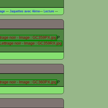
rage
---
Jaquettes avec 4ème
---
Lecture
---
P
P