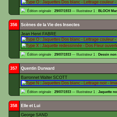
Édition originale :
29/07/1933
--- Illustrateur 1 :
BLOCH Mar
356
Scènes de la Vie des Insectes
Jean Henri FABRE
Édition originale :
29/07/1933
--- Illustrateur 1 :
Dessin non
357
Quentin Durward
Barronnet Walter SCOTT
Édition originale :
29/07/1933
--- Illustrateur 1 :
Jaquette n
358
Elle et Lui
George SAND