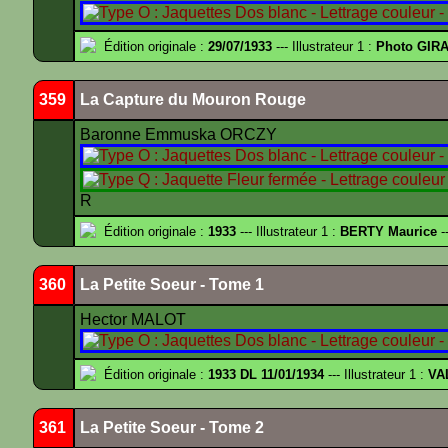
Édition originale :
29/07/1933
--- Illustrateur 1 :
Photo GIRA
359
La Capture du Mouron Rouge
Baronne Emmuska ORCZY
R
Édition originale :
1933
--- Illustrateur 1 :
BERTY Maurice
--
360
La Petite Soeur - Tome 1
Hector MALOT
Édition originale :
1933 DL 11/01/1934
--- Illustrateur 1 :
VA
361
La Petite Soeur - Tome 2