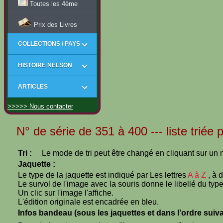
Toutes les 4ème
Prix des Livres
COLLECTIONS / PAYS
HISTOIRE NELSON
ARTICLES
>>>>> Nous contacter
N° de série de 351 à 400 --- liste triée 
Tri :
Le mode de tri peut être changé en cliquant sur un n
Jaquette :
Le type de la jaquette est indiqué par Les lettres
A à Z
, à 
Le survol de l'image avec la souris donne le libellé du type
Un clic sur l'image l'affiche.
L'édition originale est encadrée en bleu.
Infos bandeau (sous les jaquettes et dans l'ordre suiva