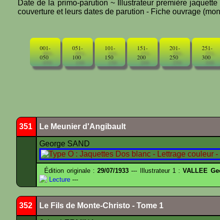
Date de la primo-parution ~ Illustrateur première jaquett
couverture et leurs dates de parution - Fiche ouvrage (mono
001-
051-
101-
151-
201-
251-
050
100
150
200
250
300
351
Le Meunier d'Angibault
George SAND
Édition originale :
29/07/1933
--- Illustrateur 1 :
VALLEE Ge
Lecture
---
352
Le Fils de Monte-Christo - Tome 1