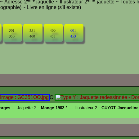
ème
ème
e ~ Adresse 2
jaquette ~ Illustrateur 2
jaquette ~ Toutes l
graphie) ~ Livre en ligne (s'il existe)
301-
351-
400-
001-
350
400
453
453
O
orges
--- Jaquette 2 :
Monge 1962 *
--- Illustrateur 2 :
GUYOT Jacqueline