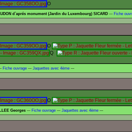
O
UDON d`aprés monument (Jardin du Luxembourg) SICARD
---
Fiche ouv
O
Q
-
Fiche ouvrage
---
Jaquettes avec 4ème
---
O
LLEE Georges
---
Fiche ouvrage
---
Jaquettes avec 4ème
---