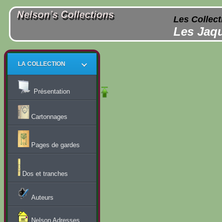
Les Collect
Les Jaqu
LA COLLECTION
Présentation
Cartonnages
Pages de gardes
Dos et tranches
Auteurs
Nelson Adresses