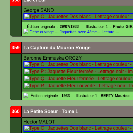
George SAND
Édition originale :
29/07/1933
--- Illustrateur 1 :
Photo GIR
Fiche ouvrage
---
Jaquettes avec 4ème
---
Lecture
---
359
La Capture du Mouron Rouge
Baronne Emmuska ORCZY
Édition originale :
1933
--- Illustrateur 1 :
BERTY Maurice
--
360
La Petite Soeur - Tome 1
Hector MALOT