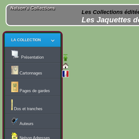
Les Collections édité
Les Jaquettes d
LA COLLECTION
Présentation
Cartonnages
Pages de gardes
Dos et tranches
Auteurs
Nelson Adresses