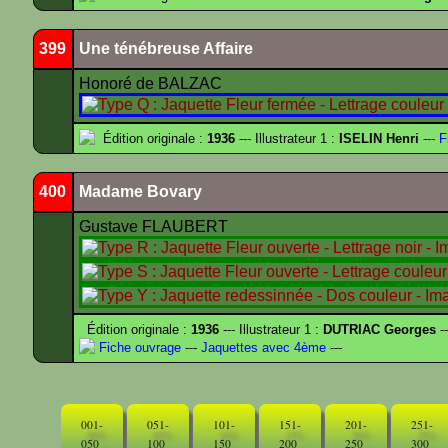
399
Une ténébreuse Affaire
Honoré de BALZAC
Édition originale :
1936
--- Illustrateur 1 :
ISELIN Henri
---
F
400
Madame Bovary
Gustave FLAUBERT
Édition originale :
1936
--- Illustrateur 1 :
DUTRIAC Georges
-
Fiche ouvrage
---
Jaquettes avec 4ème
---
001-
051-
101-
151-
201-
251-
050
100
150
200
250
300