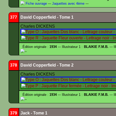
Fiche ouvrage
---
Jaquettes avec 4ème
---
377
David Copperfield - Tome 1
Charles DICKENS
Édition originale :
1934
--- Illustrateur 1 :
BLAIKIE F.M.B.
--- I
--
378
David Copperfield - Tome 2
Charles DICKENS
Édition originale :
1934
--- Illustrateur 1 :
BLAIKIE F.M.B.
--- I
--
379
Jack - Tome 1