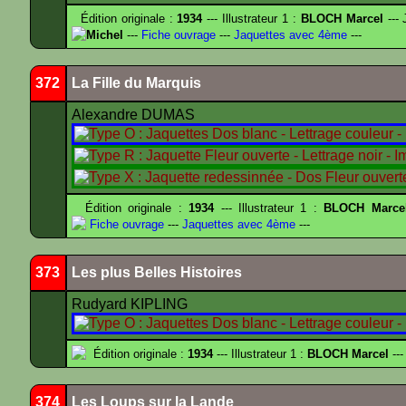
Édition originale :
1934
--- Illustrateur 1 :
BLOCH Marcel
--- 
Michel
---
Fiche ouvrage
---
Jaquettes avec 4ème
---
372
La Fille du Marquis
Alexandre DUMAS
Édition originale :
1934
--- Illustrateur 1 :
BLOCH Marce
Fiche ouvrage
---
Jaquettes avec 4ème
---
373
Les plus Belles Histoires
Rudyard KIPLING
Édition originale :
1934
--- Illustrateur 1 :
BLOCH Marcel
---
374
Les Loups sur la Lande