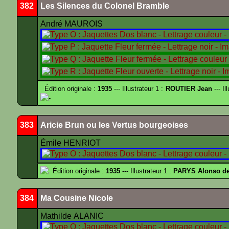
382
Les Silences du Colonel Bramble
André MAUROIS
Édition originale :
1935
--- Illustrateur 1 :
ROUTIER Jean
--- Il
-
383
Aricie Brun ou les Vertus bourgeoises
Émile HENRIOT
Édition originale :
1935
--- Illustrateur 1 :
PARYS Alonso d
384
Ma Cousine Nicole
Mathilde ALANIC