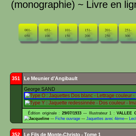
(monographie) ~ Livre en ligne
001-
051-
101-
151-
201-
251-
050
100
150
200
250
300
351
Le Meunier d'Angibault
George SAND
Édition originale :
29/07/1933
--- Illustrateur 1 :
VALLEE G
Jacqueline
---
Fiche ouvrage
---
Jaquettes avec 4ème
---
Lect
352
Le Fils de Monte-Christo - Tome 1