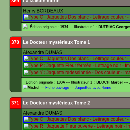
369
La Maison morte
Henry BORDEAUX
Édition originale :
1934
--- Illustrateur 1 :
DUTRIAC George
370
Le Docteur mystérieux Tome 1
Alexandre DUMAS
Édition originale :
1934
--- Illustrateur 1 :
BLOCH Marcel
--- 
Michel
---
Fiche ouvrage
---
Jaquettes avec 4ème
---
371
Le Docteur mystérieux Tome 2
Alexandre DUMAS