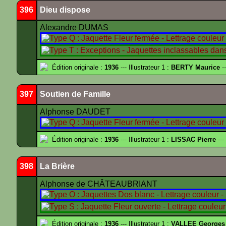
396
Dieu dispose
Alexandre DUMAS
Édition originale :
1936
--- Illustrateur 1 :
BERTY Maurice
--
397
Soutien de Famille
Alphonse DAUDET
Édition originale :
1936
--- Illustrateur 1 :
LISSAC Pierre
---
398
La Brière
Alphonse de CHÂTEAUBRIANT
Édition originale :
1936
--- Illustrateur 1 :
VALLEE Georges