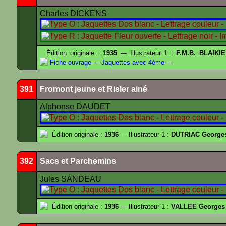
Charles DICKENS
Édition originale :
1935
--- Illustrateur 1 :
F.M.B. BLAIKI
Fiche ouvrage
---
Jaquettes avec 4ème
---
391
Fromont jeune et Risler ainé
Alphonse DAUDET
Édition originale :
1936
--- Illustrateur 1 :
DUTRIAC George
392
Sacs et Parchemins
Jules SANDEAU
Édition originale :
1936
--- Illustrateur 1 :
VALLEE Georges