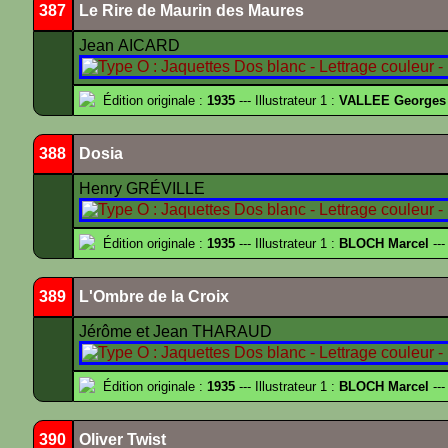
387
Le Rire de Maurin des Maures
Jean AICARD
Édition originale :
1935
--- Illustrateur 1 :
VALLEE Georges
388
Dosia
Henry GRÉVILLE
Édition originale :
1935
--- Illustrateur 1 :
BLOCH Marcel
---
389
L'Ombre de la Croix
Jérôme et Jean THARAUD
Édition originale :
1935
--- Illustrateur 1 :
BLOCH Marcel
---
390
Oliver Twist