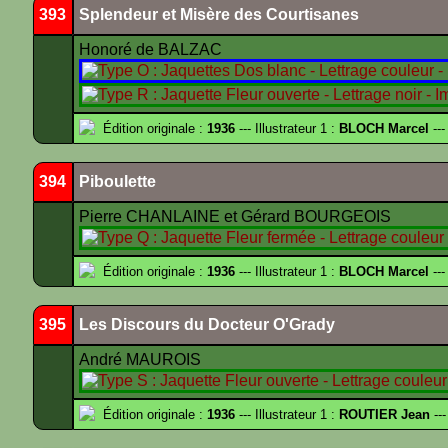
393
Splendeur et Misère des Courtisanes
Honoré de BALZAC
Édition originale :
1936
--- Illustrateur 1 :
BLOCH Marcel
---
394
Piboulette
Pierre CHANLAINE et Gérard BOURGEOIS
Édition originale :
1936
--- Illustrateur 1 :
BLOCH Marcel
---
395
Les Discours du Docteur O'Grady
André MAUROIS
Édition originale :
1936
--- Illustrateur 1 :
ROUTIER Jean
---