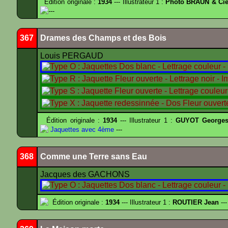
Édition originale :
1934
--- Illustrateur 1 :
Photo BRAUN & Cie
---
367
Drames des Champs et des Bois
Louis PERGAUD
Édition originale :
1934
--- Illustrateur 1 :
GUYOT Georges
Jaquettes avec 4ème
---
368
Comme une Terre sans Eau
Jacques des GACHONS
Édition originale :
1934
--- Illustrateur 1 :
ROUTIER Jean
---