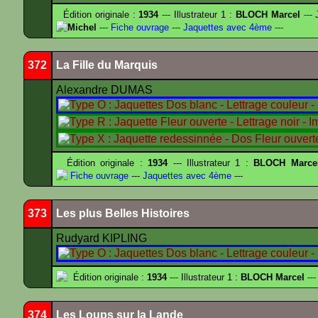
Édition originale :
1934
--- Illustrateur 1 :
BLOCH Marcel
--- 
Michel
---
Fiche ouvrage
---
Jaquettes avec 4ème
---
372
La Fille du Marquis
Alexandre DUMAS
Édition originale :
1934
--- Illustrateur 1 :
BLOCH Marce
Fiche ouvrage
---
Jaquettes avec 4ème
---
373
Les plus Belles Histoires
Rudyard KIPLING
Édition originale :
1934
--- Illustrateur 1 :
BLOCH Marcel
---
374
Les Loups sur la Lande