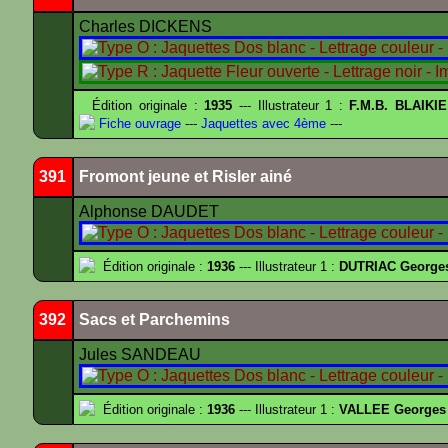
Charles DICKENS
Édition originale :
1935
--- Illustrateur 1 :
F.M.B. BLAIKI
Fiche ouvrage
---
Jaquettes avec 4ème
---
391
Fromont jeune et Risler ainé
Alphonse DAUDET
Édition originale :
1936
--- Illustrateur 1 :
DUTRIAC George
392
Sacs et Parchemins
Jules SANDEAU
Édition originale :
1936
--- Illustrateur 1 :
VALLEE Georges