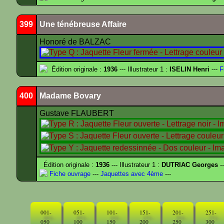
399
Une ténébreuse Affaire
Honoré de BALZAC
Édition originale :
1936
--- Illustrateur 1 :
ISELIN Henri
---
F
400
Madame Bovary
Gustave FLAUBERT
Édition originale :
1936
--- Illustrateur 1 :
DUTRIAC Georges
-
Fiche ouvrage
---
Jaquettes avec 4ème
---
001-
051-
101-
151-
201-
251-
050
100
150
200
250
300