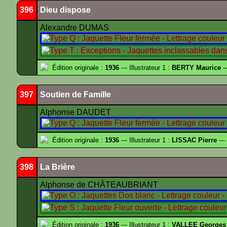
396
Dieu dispose
Alexandre DUMAS
Édition originale :
1936
--- Illustrateur 1 :
BERTY Maurice
--
397
Soutien de Famille
Alphonse DAUDET
Édition originale :
1936
--- Illustrateur 1 :
LISSAC Pierre
---
398
La Brière
Alphonse de CHÂTEAUBRIANT
Édition originale :
1936
--- Illustrateur 1 :
VALLEE Georges