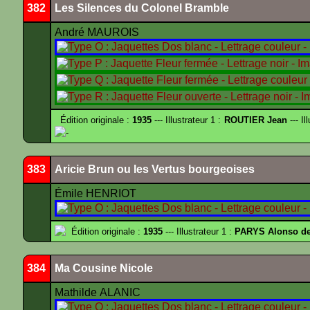
382
Les Silences du Colonel Bramble
André MAUROIS
Édition originale :
1935
--- Illustrateur 1 :
ROUTIER Jean
--- Il
-
383
Aricie Brun ou les Vertus bourgeoises
Émile HENRIOT
Édition originale :
1935
--- Illustrateur 1 :
PARYS Alonso d
384
Ma Cousine Nicole
Mathilde ALANIC