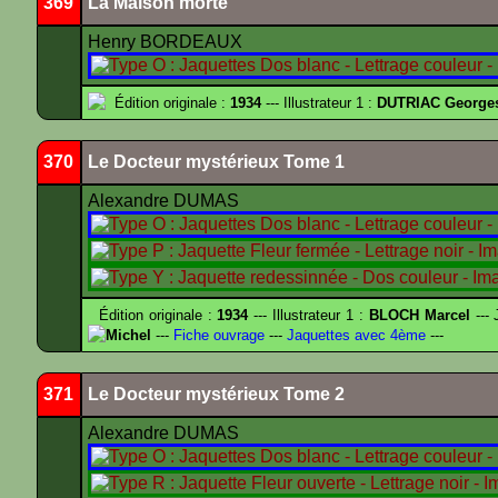
369
La Maison morte
Henry BORDEAUX
Édition originale :
1934
--- Illustrateur 1 :
DUTRIAC George
370
Le Docteur mystérieux Tome 1
Alexandre DUMAS
Édition originale :
1934
--- Illustrateur 1 :
BLOCH Marcel
--- 
Michel
---
Fiche ouvrage
---
Jaquettes avec 4ème
---
371
Le Docteur mystérieux Tome 2
Alexandre DUMAS