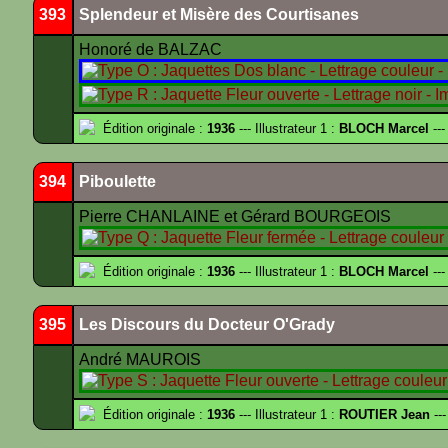
393
Splendeur et Misère des Courtisanes
Honoré de BALZAC
Édition originale :
1936
--- Illustrateur 1 :
BLOCH Marcel
---
394
Piboulette
Pierre CHANLAINE et Gérard BOURGEOIS
Édition originale :
1936
--- Illustrateur 1 :
BLOCH Marcel
---
395
Les Discours du Docteur O'Grady
André MAUROIS
Édition originale :
1936
--- Illustrateur 1 :
ROUTIER Jean
---