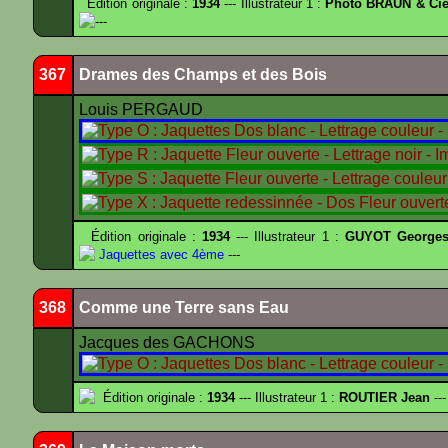
Édition originale :
1934
--- Illustrateur 1 :
Photo BRAUN & Cie
---
367
Drames des Champs et des Bois
Louis PERGAUD
Édition originale :
1934
--- Illustrateur 1 :
GUYOT Georges
Jaquettes avec 4ème
---
368
Comme une Terre sans Eau
Jacques des GACHONS
Édition originale :
1934
--- Illustrateur 1 :
ROUTIER Jean
---