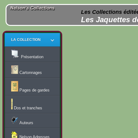
Les Collections édité
Les Jaquettes d
LA COLLECTION
Présentation
Cartonnages
Pages de gardes
Dos et tranches
Auteurs
Nelson Adresses