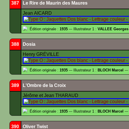
387
Le Rire de Maurin des Maures
Jean AICARD
Édition originale :
1935
--- Illustrateur 1 :
VALLEE Georges
388
Dosia
Henry GRÉVILLE
Édition originale :
1935
--- Illustrateur 1 :
BLOCH Marcel
---
389
L'Ombre de la Croix
Jérôme et Jean THARAUD
Édition originale :
1935
--- Illustrateur 1 :
BLOCH Marcel
---
390
Oliver Twist