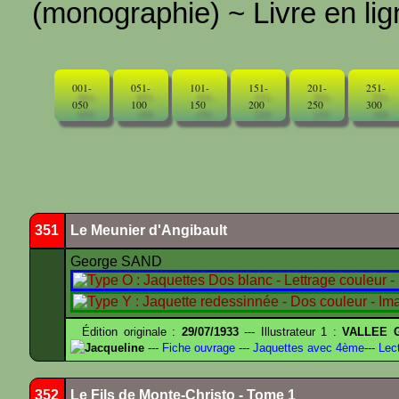
(monographie) ~ Livre en ligne
001-
051-
101-
151-
201-
251-
050
100
150
200
250
300
351
Le Meunier d'Angibault
George SAND
Édition originale :
29/07/1933
--- Illustrateur 1 :
VALLEE G
Jacqueline
---
Fiche ouvrage
---
Jaquettes avec 4ème
---
Lect
352
Le Fils de Monte-Christo - Tome 1