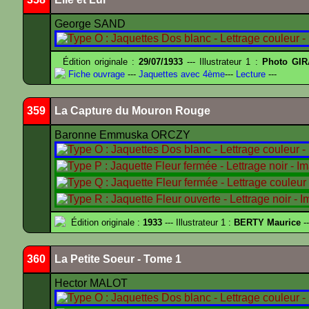
George SAND
Édition originale :
29/07/1933
--- Illustrateur 1 :
Photo GIR
Fiche ouvrage
---
Jaquettes avec 4ème
---
Lecture
---
359
La Capture du Mouron Rouge
Baronne Emmuska ORCZY
Édition originale :
1933
--- Illustrateur 1 :
BERTY Maurice
--
360
La Petite Soeur - Tome 1
Hector MALOT