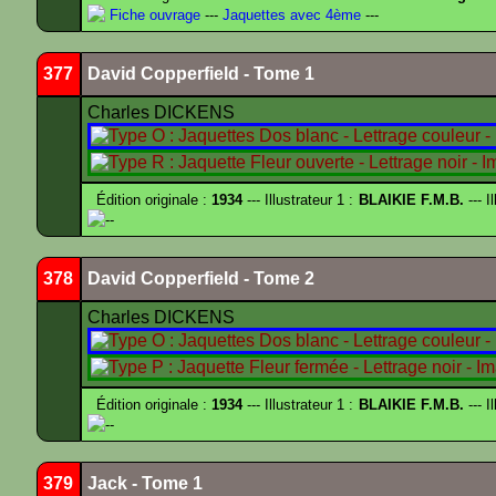
Fiche ouvrage
---
Jaquettes avec 4ème
---
377
David Copperfield - Tome 1
Charles DICKENS
Édition originale :
1934
--- Illustrateur 1 :
BLAIKIE F.M.B.
--- I
--
378
David Copperfield - Tome 2
Charles DICKENS
Édition originale :
1934
--- Illustrateur 1 :
BLAIKIE F.M.B.
--- I
--
379
Jack - Tome 1