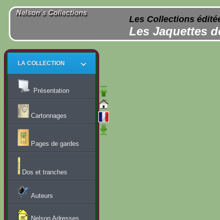
Les Collections édité
Les Jaquettes d
LA COLLECTION
Présentation
Cartonnages
Pages de gardes
Dos et tranches
Auteurs
Nelson Adresses