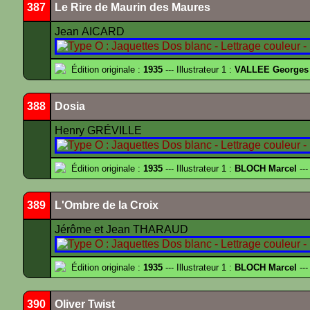
387
Le Rire de Maurin des Maures
Jean AICARD
Édition originale :
1935
--- Illustrateur 1 :
VALLEE Georges
388
Dosia
Henry GRÉVILLE
Édition originale :
1935
--- Illustrateur 1 :
BLOCH Marcel
---
389
L'Ombre de la Croix
Jérôme et Jean THARAUD
Édition originale :
1935
--- Illustrateur 1 :
BLOCH Marcel
---
390
Oliver Twist