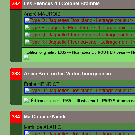
382
Les Silences du Colonel Bramble
André MAUROIS
Édition originale :
1935
--- Illustrateur 1 :
ROUTIER Jean
--- Il
-
383
Aricie Brun ou les Vertus bourgeoises
Émile HENRIOT
Édition originale :
1935
--- Illustrateur 1 :
PARYS Alonso d
384
Ma Cousine Nicole
Mathilde ALANIC