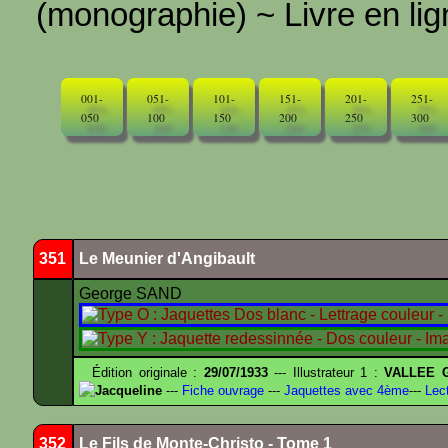
(monographie) ~ Livre en ligne
001-
051-
101-
151-
201-
251-
050
100
150
200
250
300
351
Le Meunier d'Angibault
George SAND
Édition originale :
29/07/1933
--- Illustrateur 1 :
VALLEE G
Jacqueline
---
Fiche ouvrage
---
Jaquettes avec 4ème
---
Lect
352
Le Fils de Monte-Christo - Tome 1