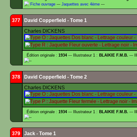
Fiche ouvrage
---
Jaquettes avec 4ème
---
377
David Copperfield - Tome 1
Charles DICKENS
Édition originale :
1934
--- Illustrateur 1 :
BLAIKIE F.M.B.
--- I
--
378
David Copperfield - Tome 2
Charles DICKENS
Édition originale :
1934
--- Illustrateur 1 :
BLAIKIE F.M.B.
--- I
--
379
Jack - Tome 1