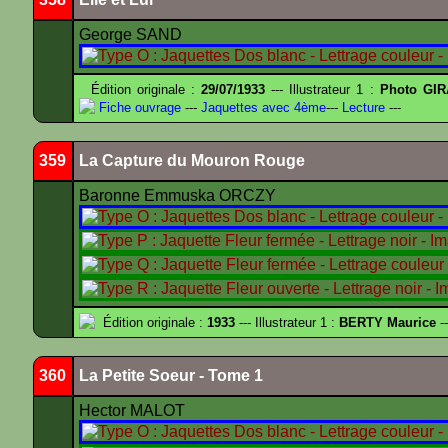
George SAND
Édition originale :
29/07/1933
--- Illustrateur 1 :
Photo GIR
Fiche ouvrage
---
Jaquettes avec 4ème
---
Lecture
---
359
La Capture du Mouron Rouge
Baronne Emmuska ORCZY
Édition originale :
1933
--- Illustrateur 1 :
BERTY Maurice
--
360
La Petite Soeur - Tome 1
Hector MALOT