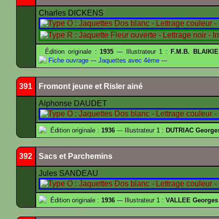
Charles DICKENS
Édition originale :
1935
--- Illustrateur 1 :
F.M.B. BLAIKI
Fiche ouvrage
---
Jaquettes avec 4ème
---
391
Fromont jeune et Risler ainé
Alphonse DAUDET
Édition originale :
1936
--- Illustrateur 1 :
DUTRIAC George
392
Sacs et Parchemins
Jules SANDEAU
Édition originale :
1936
--- Illustrateur 1 :
VALLEE Georges