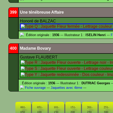
399
Une ténébreuse Affaire
Honoré de BALZAC
Édition originale :
1936
--- Illustrateur 1 :
ISELIN Henri
---
F
400
Madame Bovary
Gustave FLAUBERT
Édition originale :
1936
--- Illustrateur 1 :
DUTRIAC Georges
-
Fiche ouvrage
---
Jaquettes avec 4ème
---
001-
051-
101-
151-
201-
251-
050
100
150
200
250
300