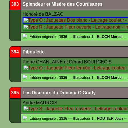
393
Splendeur et Misère des Courtisanes
Honoré de BALZAC
Édition originale :
1936
--- Illustrateur 1 :
BLOCH Marcel
---
394
Piboulette
Pierre CHANLAINE et Gérard BOURGEOIS
Édition originale :
1936
--- Illustrateur 1 :
BLOCH Marcel
---
395
Les Discours du Docteur O'Grady
André MAUROIS
Édition originale :
1936
--- Illustrateur 1 :
ROUTIER Jean
---