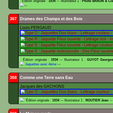
Édition originale :
1934
--- Illustrateur 1 :
Photo BRAUN & Cie
---
367
Drames des Champs et des Bois
Louis PERGAUD
Édition originale :
1934
--- Illustrateur 1 :
GUYOT Georges
Jaquettes avec 4ème
---
368
Comme une Terre sans Eau
Jacques des GACHONS
Édition originale :
1934
--- Illustrateur 1 :
ROUTIER Jean
---