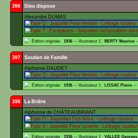
396
Dieu dispose
Alexandre DUMAS
Édition originale :
1936
--- Illustrateur 1 :
BERTY Maurice
--
397
Soutien de Famille
Alphonse DAUDET
Édition originale :
1936
--- Illustrateur 1 :
LISSAC Pierre
---
398
La Brière
Alphonse de CHÂTEAUBRIANT
Édition originale :
1936
--- Illustrateur 1 :
VALLEE Georges