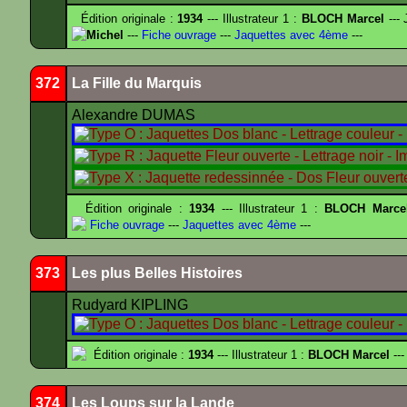
Édition originale :
1934
--- Illustrateur 1 :
BLOCH Marcel
--- 
Michel
---
Fiche ouvrage
---
Jaquettes avec 4ème
---
372
La Fille du Marquis
Alexandre DUMAS
Édition originale :
1934
--- Illustrateur 1 :
BLOCH Marce
Fiche ouvrage
---
Jaquettes avec 4ème
---
373
Les plus Belles Histoires
Rudyard KIPLING
Édition originale :
1934
--- Illustrateur 1 :
BLOCH Marcel
---
374
Les Loups sur la Lande