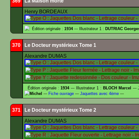
369
La Maison morte
Henry BORDEAUX
Édition originale :
1934
--- Illustrateur 1 :
DUTRIAC George
370
Le Docteur mystérieux Tome 1
Alexandre DUMAS
Édition originale :
1934
--- Illustrateur 1 :
BLOCH Marcel
--- 
Michel
---
Fiche ouvrage
---
Jaquettes avec 4ème
---
371
Le Docteur mystérieux Tome 2
Alexandre DUMAS