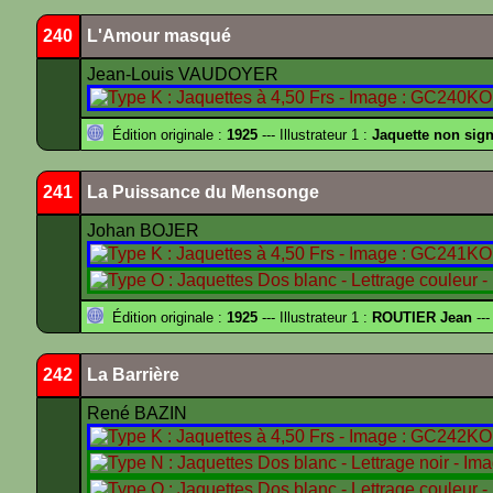
240
L'Amour masqué
Jean-Louis VAUDOYER
Édition originale :
1925
--- Illustrateur 1 :
Jaquette non sig
241
La Puissance du Mensonge
Johan BOJER
Édition originale :
1925
--- Illustrateur 1 :
ROUTIER Jean
---
242
La Barrière
René BAZIN