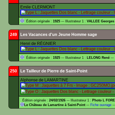
Emile CLERMONT
Édition originale :
1925
--- Illustrateur 1 :
VALLEE Georges
249
Les Vacances d'un Jeune Homme sage
Henri de RÉGNIER
Édition originale :
1925
--- Illustrateur 1 :
LELONG René
---
250
Le Tailleur de Pierre de Saint-Point
Alphonse de LAMARTINE
Édition originale :
24/02/1926
--- Illustrateur 1 :
Photo L FOR
Le Château de Lamartine à Saint-Point
---
Fiche ouvrage
--