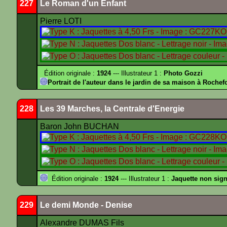
227
Le Roman d'un Enfant
Pierre LOTI
Édition originale :
1924
--- Illustrateur 1 :
Photo Gozzi
Portrait de l'auteur dans le jardin de sa maison à Rochefo
228
Les 39 Marches, la Centrale d'Energie
Baron John BUCHAN
Édition originale :
1924
--- Illustrateur 1 :
Jaquette non sig
229
Le demi Monde - Denise
Alexandre DUMAS Fils