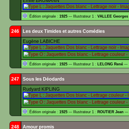
Emile BAUMANN
Édition originale :
1925
--- Illustrateur 1 :
VALLEE Georges
246
Les deux Timides et autres Comédies
Eugène LABICHE
Édition originale :
1925
--- Illustrateur 1 :
LELONG René
---
247
Sous les Déodards
Rudyard KIPLING
Édition originale :
1925
--- Illustrateur 1 :
ROUTIER Jean
---
248
Amour promis