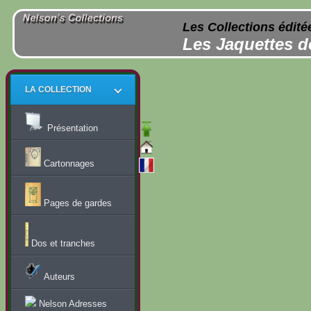
Les Collections édité
Les Jaquettes d
LA COLLECTION
Présentation
Cartonnages
Pages de gardes
Dos et tranches
Auteurs
Nelson Adresses