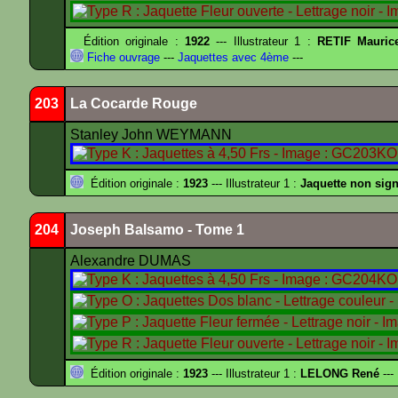
Édition originale :
1922
--- Illustrateur 1 :
RETIF Mauric
Fiche ouvrage
---
Jaquettes avec 4ème
---
203
La Cocarde Rouge
Stanley John WEYMANN
Édition originale :
1923
--- Illustrateur 1 :
Jaquette non sig
204
Joseph Balsamo - Tome 1
Alexandre DUMAS
Édition originale :
1923
--- Illustrateur 1 :
LELONG René
---