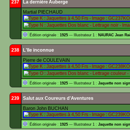
237
La dernière Auberge
Martial PIECHAUD
Édition originale :
1925
--- Illustrateur 1 :
NAURAC Jean Ra
238
L'Ile inconnue
Pierre de COULEVAIN
Édition originale :
1925
--- Illustrateur 1 :
Jaquette non sig
239
Salut aux Coureurs d'Aventures
Baron John BUCHAN
Édition originale :
1925
--- Illustrateur 1 :
Jaquette non sig