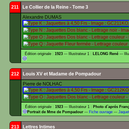
211
Le Collier de la Reine - Tome 3
Alexandre DUMAS
Édition originale :
1923
--- Illustrateur 1 :
LELONG René
--- Ill
212
Louis XV et Madame de Pompadour
Pierre de NOLHAC
Édition originale :
1923
--- Illustrateur 1 :
Photo d`aprés Fra
Portrait de Mme de Pompadour
---
Fiche ouvrage
---
Jaquet
213
Lettres Intimes