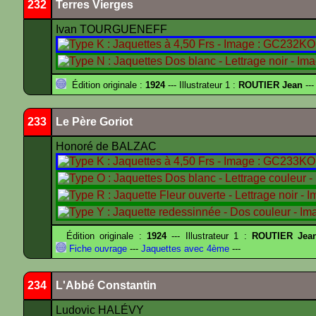
232
Terres Vierges
Ivan TOURGUENEFF
Édition originale :
1924
--- Illustrateur 1 :
ROUTIER Jean
---
233
Le Père Goriot
Honoré de BALZAC
Édition originale :
1924
--- Illustrateur 1 :
ROUTIER Jea
Fiche ouvrage
---
Jaquettes avec 4ème
---
234
L'Abbé Constantin
Ludovic HALÉVY