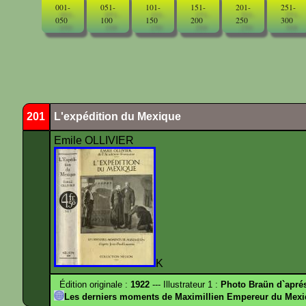
001-
051-
101-
151-
201-
251-
050
100
150
200
250
300
201
L'expédition du Mexique
Emile OLLIVIER
K
Édition originale :
1922
--- Illustrateur 1 :
Photo Braün d`apr
Les derniers moments de Maximillien Empereur du Mexi