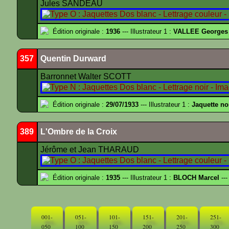
Jules SANDEAU
Édition originale :
1936
--- Illustrateur 1 :
VALLEE Georges
357
Quentin Durward
Barronnet Walter SCOTT
Édition originale :
29/07/1933
--- Illustrateur 1 :
Jaquette no
389
L'Ombre de la Croix
Jérôme et Jean THARAUD
Édition originale :
1935
--- Illustrateur 1 :
BLOCH Marcel
---
001-
051-
101-
151-
201-
251-
050
100
150
200
250
300