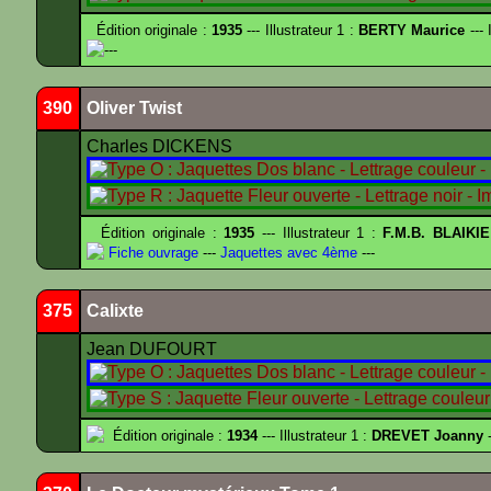
Édition originale :
1935
--- Illustrateur 1 :
BERTY Maurice
--- 
---
390
Oliver Twist
Charles DICKENS
Édition originale :
1935
--- Illustrateur 1 :
F.M.B. BLAIKI
Fiche ouvrage
---
Jaquettes avec 4ème
---
375
Calixte
Jean DUFOURT
Édition originale :
1934
--- Illustrateur 1 :
DREVET Joanny
-