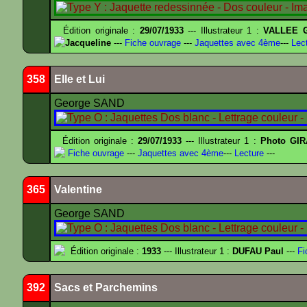
Édition originale :
29/07/1933
--- Illustrateur 1 :
VALLEE G
Jacqueline
---
Fiche ouvrage
---
Jaquettes avec 4ème
---
Lect
358
Elle et Lui
George SAND
Édition originale :
29/07/1933
--- Illustrateur 1 :
Photo GIR
Fiche ouvrage
---
Jaquettes avec 4ème
---
Lecture
---
365
Valentine
George SAND
Édition originale :
1933
--- Illustrateur 1 :
DUFAU Paul
---
Fi
392
Sacs et Parchemins