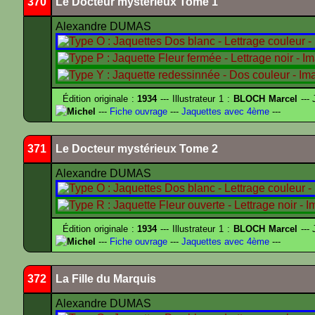
370
Le Docteur mystérieux Tome 1
Alexandre DUMAS
Édition originale :
1934
--- Illustrateur 1 :
BLOCH Marcel
--- 
Michel
---
Fiche ouvrage
---
Jaquettes avec 4ème
---
371
Le Docteur mystérieux Tome 2
Alexandre DUMAS
Édition originale :
1934
--- Illustrateur 1 :
BLOCH Marcel
--- 
Michel
---
Fiche ouvrage
---
Jaquettes avec 4ème
---
372
La Fille du Marquis
Alexandre DUMAS