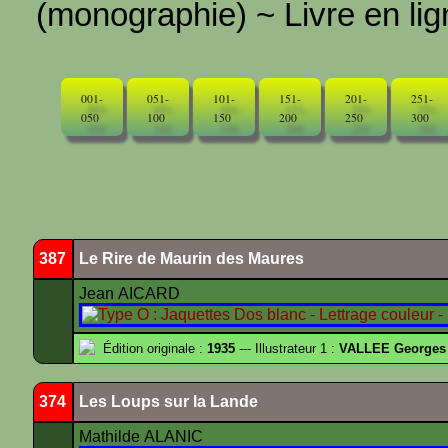
(monographie) ~ Livre en ligne
001-
051-
101-
151-
201-
251-
050
100
150
200
250
300
387
Le Rire de Maurin des Maures
Jean AICARD
Édition originale :
1935
--- Illustrateur 1 :
VALLEE Georges
374
Les Loups sur la Lande
Mathilde ALANIC