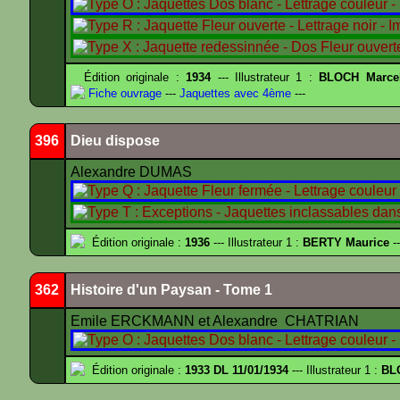
Édition originale :
1934
--- Illustrateur 1 :
BLOCH Marce
Fiche ouvrage
---
Jaquettes avec 4ème
---
396
Dieu dispose
Alexandre DUMAS
Édition originale :
1936
--- Illustrateur 1 :
BERTY Maurice
--
362
Histoire d'un Paysan - Tome 1
Emile ERCKMANN et Alexandre CHATRIAN
Édition originale :
1933 DL 11/01/1934
--- Illustrateur 1 :
BL