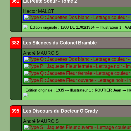
361
La Petite Soeur - Tome 2
Hector MALOT
Édition originale :
1933 DL 11/01/1934
--- Illustrateur 1 :
VA
382
Les Silences du Colonel Bramble
André MAUROIS
Édition originale :
1935
--- Illustrateur 1 :
ROUTIER Jean
--- Il
-
395
Les Discours du Docteur O'Grady
André MAUROIS