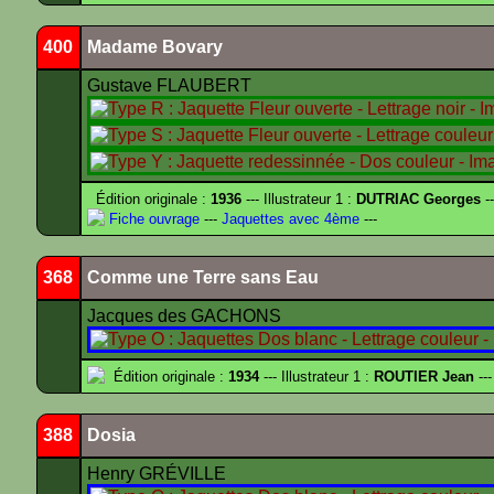
400
Madame Bovary
Gustave FLAUBERT
Édition originale :
1936
--- Illustrateur 1 :
DUTRIAC Georges
-
Fiche ouvrage
---
Jaquettes avec 4ème
---
368
Comme une Terre sans Eau
Jacques des GACHONS
Édition originale :
1934
--- Illustrateur 1 :
ROUTIER Jean
---
388
Dosia
Henry GRÉVILLE