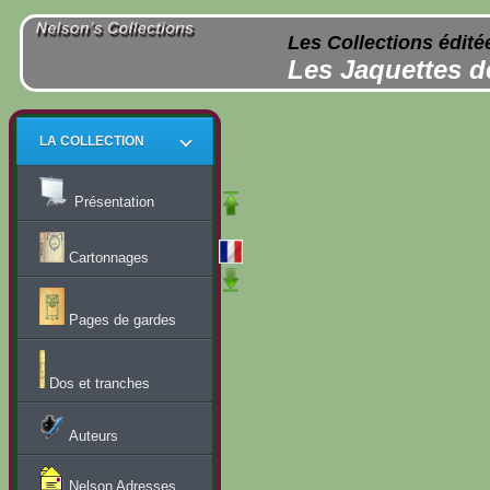
Les Collections édité
Les Jaquettes d
LA COLLECTION
Présentation
Cartonnages
Pages de gardes
Dos et tranches
Auteurs
Nelson Adresses