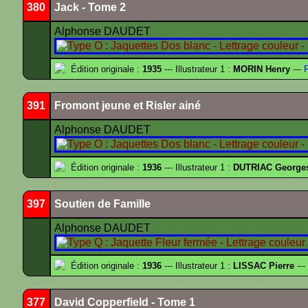
380
Jack - Tome 2
Alphonse DAUDET
Édition originale :
1935
--- Illustrateur 1 :
MORIN Henry
---
F
391
Fromont jeune et Risler ainé
Alphonse DAUDET
Édition originale :
1936
--- Illustrateur 1 :
DUTRIAC George
397
Soutien de Famille
Alphonse DAUDET
Édition originale :
1936
--- Illustrateur 1 :
LISSAC Pierre
---
377
David Copperfield - Tome 1