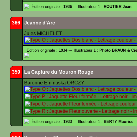
Édition originale :
1936
--- Illustrateur 1 :
ROUTIER Jean
---
366
Jeanne d'Arc
Jules MICHELET
Édition originale :
1934
--- Illustrateur 1 :
Photo BRAUN & Cie
---
359
La Capture du Mouron Rouge
Baronne Emmuska ORCZY
Édition originale :
1933
--- Illustrateur 1 :
BERTY Maurice
--