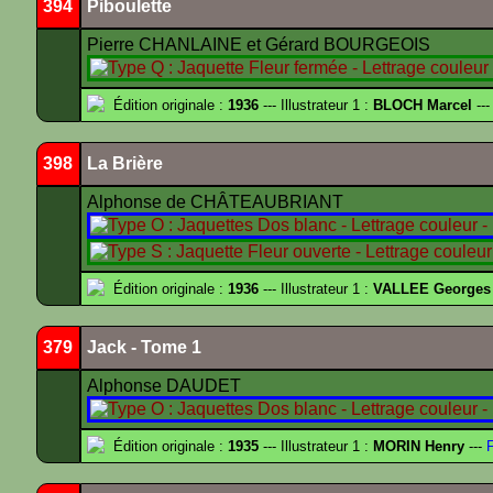
394
Piboulette
Pierre CHANLAINE et Gérard BOURGEOIS
Édition originale :
1936
--- Illustrateur 1 :
BLOCH Marcel
---
398
La Brière
Alphonse de CHÂTEAUBRIANT
Édition originale :
1936
--- Illustrateur 1 :
VALLEE Georges
379
Jack - Tome 1
Alphonse DAUDET
Édition originale :
1935
--- Illustrateur 1 :
MORIN Henry
---
F