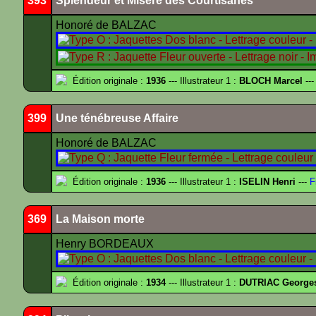
393
Splendeur et Misère des Courtisanes
Honoré de BALZAC
Édition originale :
1936
--- Illustrateur 1 :
BLOCH Marcel
---
399
Une ténébreuse Affaire
Honoré de BALZAC
Édition originale :
1936
--- Illustrateur 1 :
ISELIN Henri
---
F
369
La Maison morte
Henry BORDEAUX
Édition originale :
1934
--- Illustrateur 1 :
DUTRIAC George