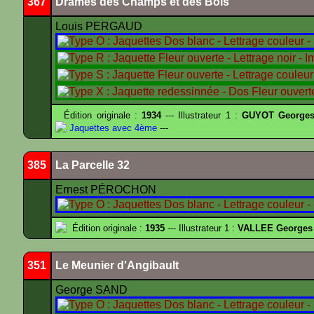
367
Drames des Champs et des Bois
Louis PERGAUD
Édition originale :
1934
--- Illustrateur 1 :
GUYOT Georges
Jaquettes avec 4ème
---
385
La Parcelle 32
Ernest PÉROCHON
Édition originale :
1935
--- Illustrateur 1 :
VALLEE Georges
351
Le Meunier d'Angibault
George SAND