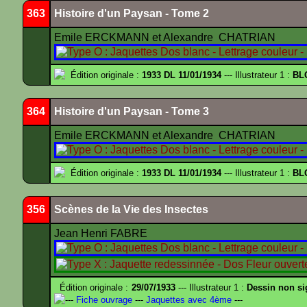
363
Histoire d'un Paysan - Tome 2
Emile ERCKMANN et Alexandre CHATRIAN
Édition originale :
1933 DL 11/01/1934
--- Illustrateur 1 :
BL
364
Histoire d'un Paysan - Tome 3
Emile ERCKMANN et Alexandre CHATRIAN
Édition originale :
1933 DL 11/01/1934
--- Illustrateur 1 :
BL
356
Scènes de la Vie des Insectes
Jean Henri FABRE
Édition originale :
29/07/1933
--- Illustrateur 1 :
Dessin non s
---
Fiche ouvrage
---
Jaquettes avec 4ème
---