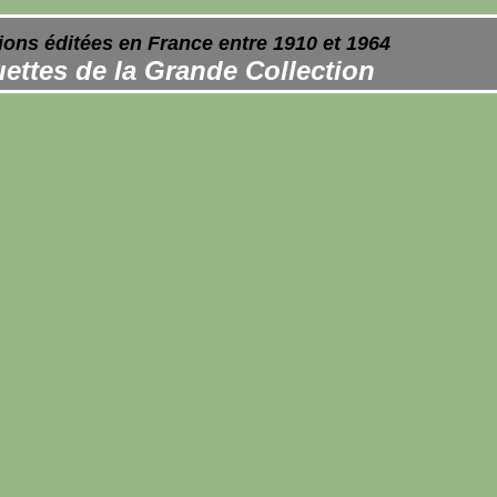
ions éditées en France entre 1910 et 1964
ettes de la Grande Collection