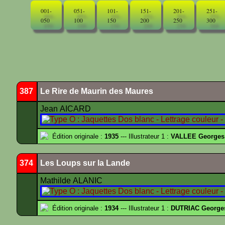
001-
051-
101-
151-
201-
251-
050
100
150
200
250
300
387
Le Rire de Maurin des Maures
Jean AICARD
Édition originale :
1935
--- Illustrateur 1 :
VALLEE Georges
374
Les Loups sur la Lande
Mathilde ALANIC
Édition originale :
1934
--- Illustrateur 1 :
DUTRIAC George