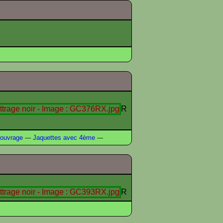
R
ouvrage
---
Jaquettes avec 4ème
---
R