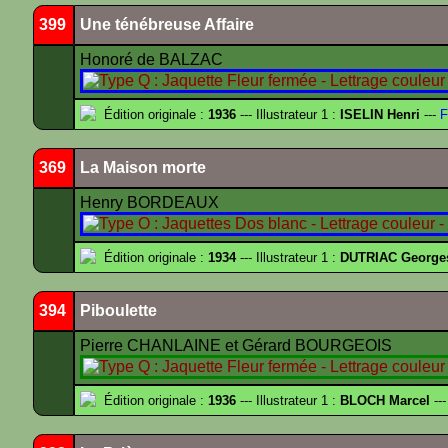
399
Une ténébreuse Affaire
Honoré de BALZAC
Édition originale :
1936
--- Illustrateur 1 :
ISELIN Henri
---
F
369
La Maison morte
Henry BORDEAUX
Édition originale :
1934
--- Illustrateur 1 :
DUTRIAC George
394
Piboulette
Pierre CHANLAINE et Gérard BOURGEOIS
Édition originale :
1936
--- Illustrateur 1 :
BLOCH Marcel
---