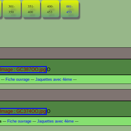
301-
351-
400-
001-
350
400
453
453
O
---
Fiche ouvrage
---
Jaquettes avec 4ème
---
O
s
---
Fiche ouvrage
---
Jaquettes avec 4ème
---