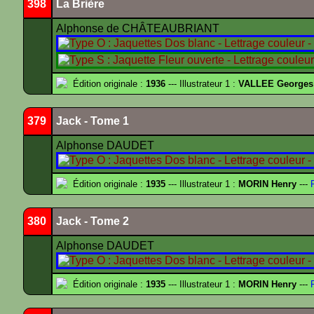
398
La Brière
Alphonse de CHÂTEAUBRIANT
Édition originale :
1936
--- Illustrateur 1 :
VALLEE Georges
379
Jack - Tome 1
Alphonse DAUDET
Édition originale :
1935
--- Illustrateur 1 :
MORIN Henry
---
F
380
Jack - Tome 2
Alphonse DAUDET
Édition originale :
1935
--- Illustrateur 1 :
MORIN Henry
---
F