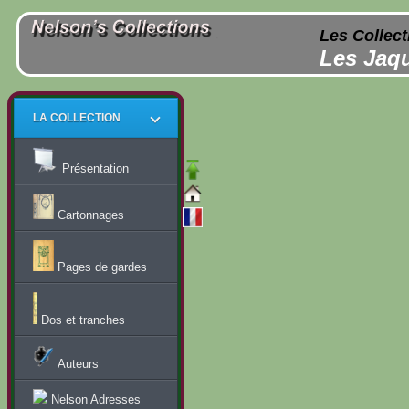
Les Collect
Les Jaqu
LA COLLECTION
Présentation
Cartonnages
Pages de gardes
Dos et tranches
Auteurs
Nelson Adresses