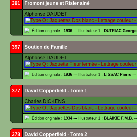
391
Fromont jeune et Risler ainé
Alphonse DAUDET
Édition originale :
1936
--- Illustrateur 1 :
DUTRIAC George
397
Soutien de Famille
Alphonse DAUDET
Édition originale :
1936
--- Illustrateur 1 :
LISSAC Pierre
---
377
David Copperfield - Tome 1
Charles DICKENS
Édition originale :
1934
--- Illustrateur 1 :
BLAIKIE F.M.B.
--
378
David Copperfield - Tome 2