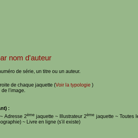
 par nom d'auteur
uméro de série, un titre ou un auteur.
droite de chaque jaquette (
Voir la typologie
)
 de l'image.
nt) :
ème
ème
e ~ Adresse 2
jaquette ~ Illustrateur 2
jaquette ~ Toutes l
graphie) ~ Livre en ligne (s'il existe)