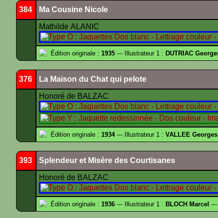
384
Ma Cousine Nicole
Mathilde ALANIC
Édition originale :
1935
--- Illustrateur 1 :
DUTRIAC George
376
La Maison du Chat qui pelote
Honoré de BALZAC
Édition originale :
1934
--- Illustrateur 1 :
VALLEE Georges
393
Splendeur et Misère des Courtisanes
Honoré de BALZAC
Édition originale :
1936
--- Illustrateur 1 :
BLOCH Marcel
---