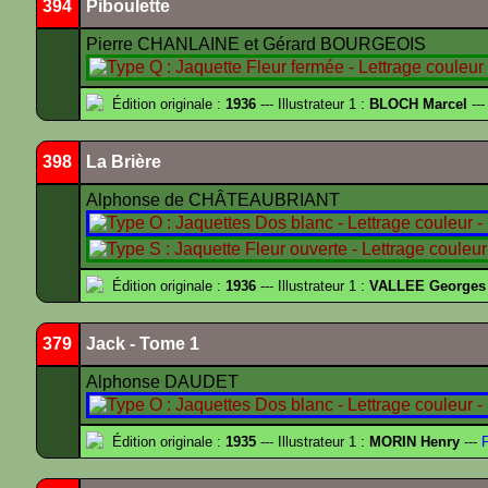
394
Piboulette
Pierre CHANLAINE et Gérard BOURGEOIS
Édition originale :
1936
--- Illustrateur 1 :
BLOCH Marcel
---
398
La Brière
Alphonse de CHÂTEAUBRIANT
Édition originale :
1936
--- Illustrateur 1 :
VALLEE Georges
379
Jack - Tome 1
Alphonse DAUDET
Édition originale :
1935
--- Illustrateur 1 :
MORIN Henry
---
F