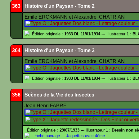
363
Histoire d'un Paysan - Tome 2
Emile ERCKMANN et Alexandre CHATRIAN
Édition originale :
1933 DL 11/01/1934
--- Illustrateur 1 :
BL
364
Histoire d'un Paysan - Tome 3
Emile ERCKMANN et Alexandre CHATRIAN
Édition originale :
1933 DL 11/01/1934
--- Illustrateur 1 :
BL
356
Scènes de la Vie des Insectes
Jean Henri FABRE
Édition originale :
29/07/1933
--- Illustrateur 1 :
Dessin non s
---
Fiche ouvrage
---
Jaquettes avec 4ème
---