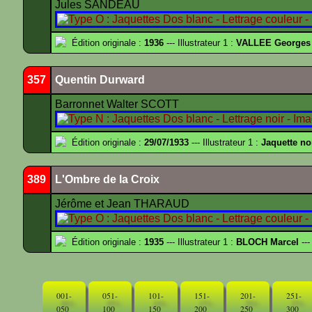
Jules SANDEAU
Édition originale :
1936
--- Illustrateur 1 :
VALLEE Georges
357
Quentin Durward
Barronnet Walter SCOTT
Édition originale :
29/07/1933
--- Illustrateur 1 :
Jaquette no
389
L'Ombre de la Croix
Jérôme et Jean THARAUD
Édition originale :
1935
--- Illustrateur 1 :
BLOCH Marcel
---
001-
051-
101-
151-
201-
251-
050
100
150
200
250
300