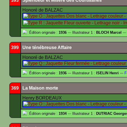
393
Splendeur et Misère des Courtisanes
Honoré de BALZAC
Édition originale :
1936
--- Illustrateur 1 :
BLOCH Marcel
---
399
Une ténébreuse Affaire
Honoré de BALZAC
Édition originale :
1936
--- Illustrateur 1 :
ISELIN Henri
---
F
369
La Maison morte
Henry BORDEAUX
Édition originale :
1934
--- Illustrateur 1 :
DUTRIAC George