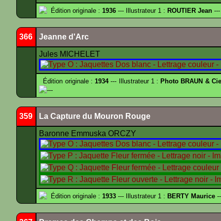
Édition originale :
1936
--- Illustrateur 1 :
ROUTIER Jean
---
366
Jeanne d'Arc
Jules MICHELET
Édition originale :
1934
--- Illustrateur 1 :
Photo BRAUN & Cie
---
359
La Capture du Mouron Rouge
Baronne Emmuska ORCZY
Édition originale :
1933
--- Illustrateur 1 :
BERTY Maurice
--