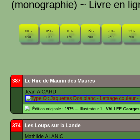
(monographie) ~ Livre en ligne
001-
051-
101-
151-
201-
251-
050
100
150
200
250
300
387
Le Rire de Maurin des Maures
Jean AICARD
Édition originale :
1935
--- Illustrateur 1 :
VALLEE Georges
374
Les Loups sur la Lande
Mathilde ALANIC