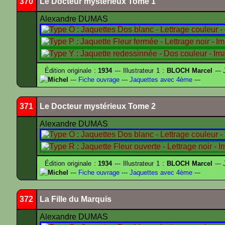
370
Le Docteur mystérieux Tome 1
Alexandre DUMAS
Édition originale :
1934
--- Illustrateur 1 :
BLOCH Marcel
--- 
Michel
---
Fiche ouvrage
---
Jaquettes avec 4ème
---
371
Le Docteur mystérieux Tome 2
Alexandre DUMAS
Édition originale :
1934
--- Illustrateur 1 :
BLOCH Marcel
--- 
Michel
---
Fiche ouvrage
---
Jaquettes avec 4ème
---
372
La Fille du Marquis
Alexandre DUMAS