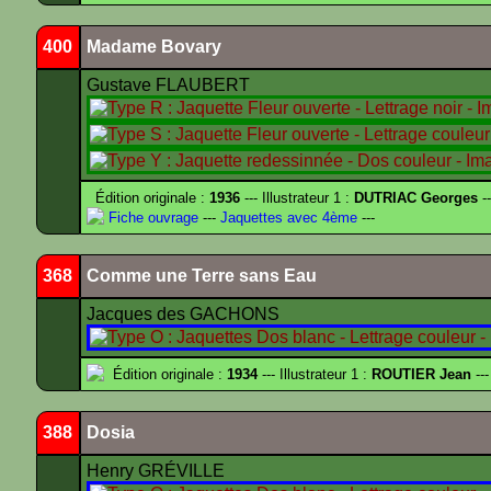
400
Madame Bovary
Gustave FLAUBERT
Édition originale :
1936
--- Illustrateur 1 :
DUTRIAC Georges
-
Fiche ouvrage
---
Jaquettes avec 4ème
---
368
Comme une Terre sans Eau
Jacques des GACHONS
Édition originale :
1934
--- Illustrateur 1 :
ROUTIER Jean
---
388
Dosia
Henry GRÉVILLE