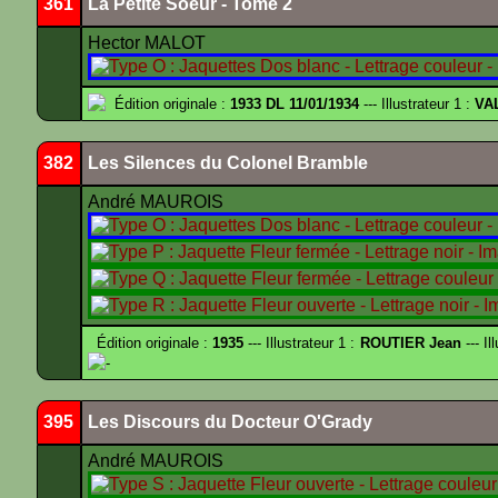
361
La Petite Soeur - Tome 2
Hector MALOT
Édition originale :
1933 DL 11/01/1934
--- Illustrateur 1 :
VA
382
Les Silences du Colonel Bramble
André MAUROIS
Édition originale :
1935
--- Illustrateur 1 :
ROUTIER Jean
--- Il
-
395
Les Discours du Docteur O'Grady
André MAUROIS