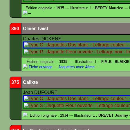
Édition originale :
1935
--- Illustrateur 1 :
BERTY Maurice
--- 
---
390
Oliver Twist
Charles DICKENS
Édition originale :
1935
--- Illustrateur 1 :
F.M.B. BLAIKI
Fiche ouvrage
---
Jaquettes avec 4ème
---
375
Calixte
Jean DUFOURT
Édition originale :
1934
--- Illustrateur 1 :
DREVET Joanny
-