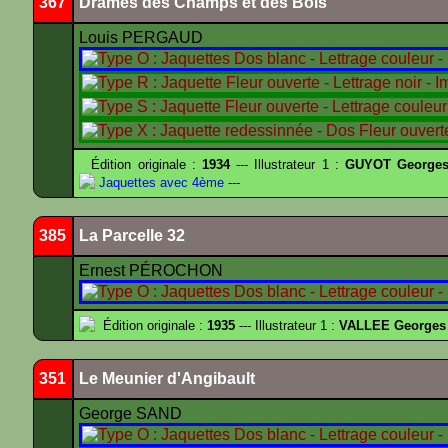
367
Drames des Champs et des Bois
Louis PERGAUD
Édition originale :
1934
--- Illustrateur 1 :
GUYOT Georges
Jaquettes avec 4ème
---
385
La Parcelle 32
Ernest PÉROCHON
Édition originale :
1935
--- Illustrateur 1 :
VALLEE Georges
351
Le Meunier d'Angibault
George SAND