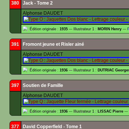
380
Jack - Tome 2
Alphonse DAUDET
Édition originale :
1935
--- Illustrateur 1 :
MORIN Henry
---
F
391
Fromont jeune et Risler ainé
Alphonse DAUDET
Édition originale :
1936
--- Illustrateur 1 :
DUTRIAC George
397
Soutien de Famille
Alphonse DAUDET
Édition originale :
1936
--- Illustrateur 1 :
LISSAC Pierre
---
377
David Copperfield - Tome 1