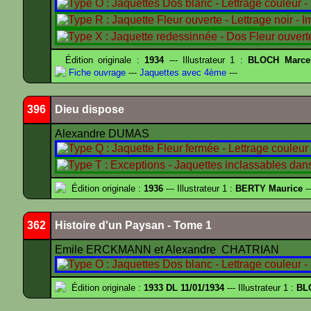
Édition originale :
1934
--- Illustrateur 1 :
BLOCH Marce
Fiche ouvrage
---
Jaquettes avec 4ème
---
396
Dieu dispose
Alexandre DUMAS
Édition originale :
1936
--- Illustrateur 1 :
BERTY Maurice
--
362
Histoire d'un Paysan - Tome 1
Emile ERCKMANN et Alexandre CHATRIAN
Édition originale :
1933 DL 11/01/1934
--- Illustrateur 1 :
BL