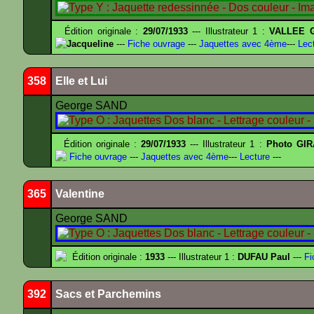
Édition originale :
29/07/1933
--- Illustrateur 1 :
VALLEE G
Jacqueline
---
Fiche ouvrage
---
Jaquettes avec 4ème
---
Lect
358
Elle et Lui
George SAND
Édition originale :
29/07/1933
--- Illustrateur 1 :
Photo GIR
Fiche ouvrage
---
Jaquettes avec 4ème
---
Lecture
---
365
Valentine
George SAND
Édition originale :
1933
--- Illustrateur 1 :
DUFAU Paul
---
Fi
392
Sacs et Parchemins