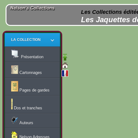
Les Collections édité
Les Jaquettes d
LA COLLECTION
Présentation
Cartonnages
Pages de gardes
Dos et tranches
Auteurs
Nelson Adresses