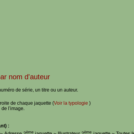
 par nom d'auteur
uméro de série, un titre ou un auteur.
droite de chaque jaquette (
Voir la typologie
)
 de l'image.
nt) :
ème
ème
e ~ Adresse 2
jaquette ~ Illustrateur 2
jaquette ~ Toutes l