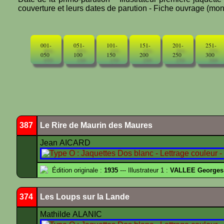
couverture et leurs dates de parution - Fiche ouvrage (mono
001-
051-
101-
151-
201-
251-
050
100
150
200
250
300
387
Le Rire de Maurin des Maures
Jean AICARD
Édition originale :
1935
--- Illustrateur 1 :
VALLEE Georges
374
Les Loups sur la Lande
Mathilde ALANIC