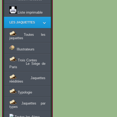
Liste imprimable
LES JAQUETTES
Toutes les
jaquettes
Illustrateurs
Trois Contes
Le Siège de
Paris
Jaquettes
rééditées
Typologie
Jaquettes par
types
Toutes les 4ème