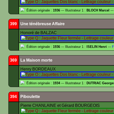
Édition originale :
1936
--- Illustrateur 1 :
BLOCH Marcel
---
399
Une ténébreuse Affaire
Honoré de BALZAC
Édition originale :
1936
--- Illustrateur 1 :
ISELIN Henri
---
F
369
La Maison morte
Henry BORDEAUX
Édition originale :
1934
--- Illustrateur 1 :
DUTRIAC George
394
Piboulette
Pierre CHANLAINE et Gérard BOURGEOIS