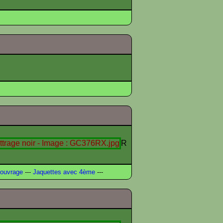
R
ouvrage
---
Jaquettes avec 4ème
---