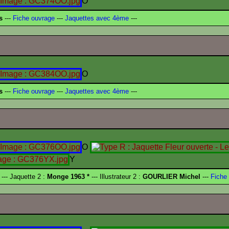
O
s
---
Fiche ouvrage
---
Jaquettes avec 4ème
---
O
s
---
Fiche ouvrage
---
Jaquettes avec 4ème
---
O
Y
--- Jaquette 2 :
Monge 1963 *
--- Illustrateur 2 :
GOURLIER Michel
---
Fiche 