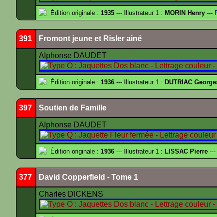
Édition originale :
1935
--- Illustrateur 1 :
MORIN Henry
---
F
391
Fromont jeune et Risler ainé
Alphonse DAUDET
Édition originale :
1936
--- Illustrateur 1 :
DUTRIAC George
397
Soutien de Famille
Alphonse DAUDET
Édition originale :
1936
--- Illustrateur 1 :
LISSAC Pierre
---
377
David Copperfield - Tome 1
Charles DICKENS