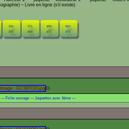
graphie) ~ Livre en ligne (s'il existe)
301-
351-
400-
001-
350
400
453
453
O
---
Fiche ouvrage
---
Jaquettes avec 4ème
---