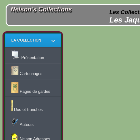
Les Collect
Les Jaqu
LA COLLECTION
Présentation
Cartonnages
Pages de gardes
Dos et tranches
Auteurs
Nelson Adresses