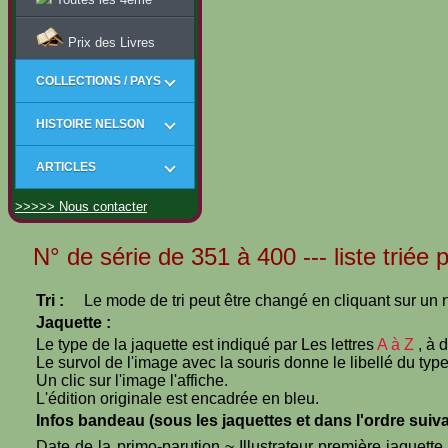
Prix des Livres
COLLECTIONS / PAYS
HISTOIRE NELSON
ARTICLES
>>>>> Nous contacter
N° de série de 351 à 400 --- liste triée
Tri :
Le mode de tri peut être changé en cliquant sur un n
Jaquette :
Le type de la jaquette est indiqué par Les lettres
A à Z
, à 
Le survol de l'image avec la souris donne le libellé du type
Un clic sur l'image l'affiche.
L'édition originale est encadrée en bleu.
Infos bandeau (sous les jaquettes et dans l'ordre suiva
Date de la primo-parution ~ Illustrateur première jaquett