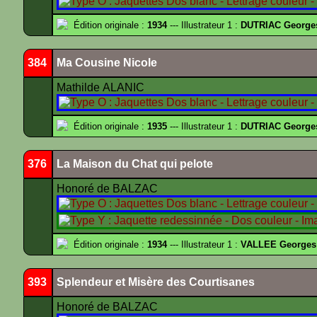
Édition originale :
1934
--- Illustrateur 1 :
DUTRIAC George
384
Ma Cousine Nicole
Mathilde ALANIC
Édition originale :
1935
--- Illustrateur 1 :
DUTRIAC George
376
La Maison du Chat qui pelote
Honoré de BALZAC
Édition originale :
1934
--- Illustrateur 1 :
VALLEE Georges
393
Splendeur et Misère des Courtisanes
Honoré de BALZAC