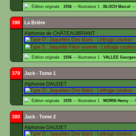
Édition originale :
1936
--- Illustrateur 1 :
BLOCH Marcel
---
398
La Brière
Alphonse de CHÂTEAUBRIANT
Édition originale :
1936
--- Illustrateur 1 :
VALLEE Georges
379
Jack - Tome 1
Alphonse DAUDET
Édition originale :
1935
--- Illustrateur 1 :
MORIN Henry
---
F
380
Jack - Tome 2
Alphonse DAUDET