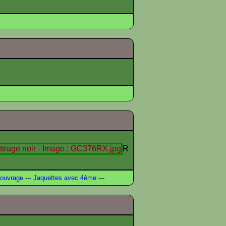
R
ouvrage
---
Jaquettes avec 4ème
---