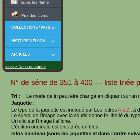
Toutes les 4ème
Prix des Livres
COLLECTIONS / PAYS
HISTOIRE NELSON
ARTICLES
>>>>> Nous contacter
N° de série de 351 à 400 --- liste triée
Tri :
Le mode de tri peut être changé en cliquant sur un n
Jaquette :
Le type de la jaquette est indiqué par Les lettres
A à Z
, à 
Le survol de l'image avec la souris donne le libellé du type
Un clic sur l'image l'affiche.
L'édition originale est encadrée en bleu.
Infos bandeau (sous les jaquettes et dans l'ordre suiva