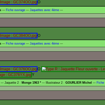
O
s
---
Fiche ouvrage
---
Jaquettes avec 4ème
---
O
s
---
Fiche ouvrage
---
Jaquettes avec 4ème
---
O
Y
--- Jaquette 2 :
Monge 1963 *
--- Illustrateur 2 :
GOURLIER Michel
---
Fiche 