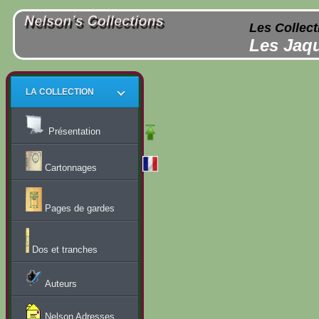
Les Collect
Les Jaqu
LA COLLECTION
Présentation
Cartonnages
Pages de gardes
Dos et tranches
Auteurs
Nelson Adresses