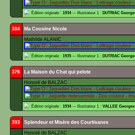
Édition originale :
1934
--- Illustrateur 1 :
DUTRIAC George
384
Ma Cousine Nicole
Mathilde ALANIC
Édition originale :
1935
--- Illustrateur 1 :
DUTRIAC George
376
La Maison du Chat qui pelote
Honoré de BALZAC
Édition originale :
1934
--- Illustrateur 1 :
VALLEE Georges
393
Splendeur et Misère des Courtisanes
Honoré de BALZAC