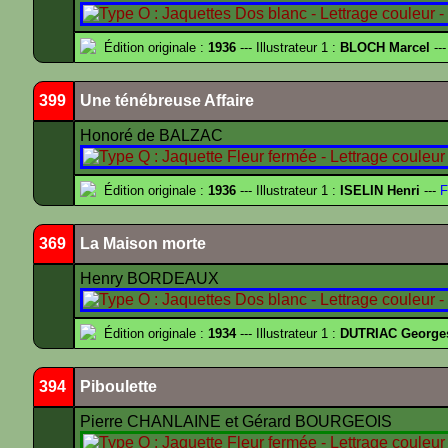
Édition originale :
1936
--- Illustrateur 1 :
BLOCH Marcel
---
399
Une ténébreuse Affaire
Honoré de BALZAC
Édition originale :
1936
--- Illustrateur 1 :
ISELIN Henri
---
F
369
La Maison morte
Henry BORDEAUX
Édition originale :
1934
--- Illustrateur 1 :
DUTRIAC George
394
Piboulette
Pierre CHANLAINE et Gérard BOURGEOIS