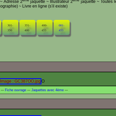
ème
ème
e ~ Adresse 2
jaquette ~ Illustrateur 2
jaquette ~ Toutes l
graphie) ~ Livre en ligne (s'il existe)
301-
351-
400-
001-
350
400
453
453
O
---
Fiche ouvrage
---
Jaquettes avec 4ème
---