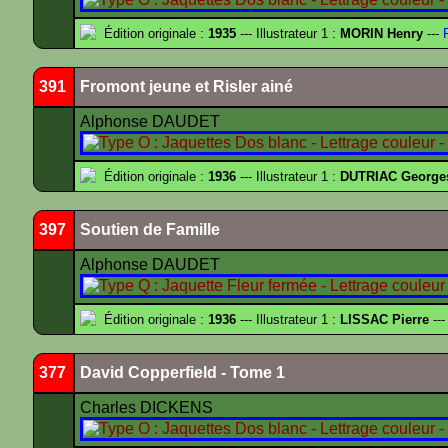
Édition originale :
1935
--- Illustrateur 1 :
MORIN Henry
---
F
391
Fromont jeune et Risler ainé
Alphonse DAUDET
Édition originale :
1936
--- Illustrateur 1 :
DUTRIAC George
397
Soutien de Famille
Alphonse DAUDET
Édition originale :
1936
--- Illustrateur 1 :
LISSAC Pierre
---
377
David Copperfield - Tome 1
Charles DICKENS