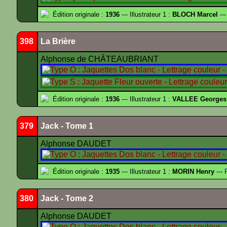
Édition originale :
1936
--- Illustrateur 1 :
BLOCH Marcel
---
398
La Brière
Alphonse de CHÂTEAUBRIANT
Édition originale :
1936
--- Illustrateur 1 :
VALLEE Georges
379
Jack - Tome 1
Alphonse DAUDET
Édition originale :
1935
--- Illustrateur 1 :
MORIN Henry
---
F
380
Jack - Tome 2
Alphonse DAUDET