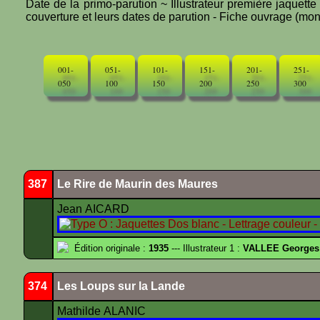
Date de la primo-parution ~ Illustrateur première jaquett
couverture et leurs dates de parution - Fiche ouvrage (mono
001-
051-
101-
151-
201-
251-
050
100
150
200
250
300
387
Le Rire de Maurin des Maures
Jean AICARD
Édition originale :
1935
--- Illustrateur 1 :
VALLEE Georges
374
Les Loups sur la Lande
Mathilde ALANIC