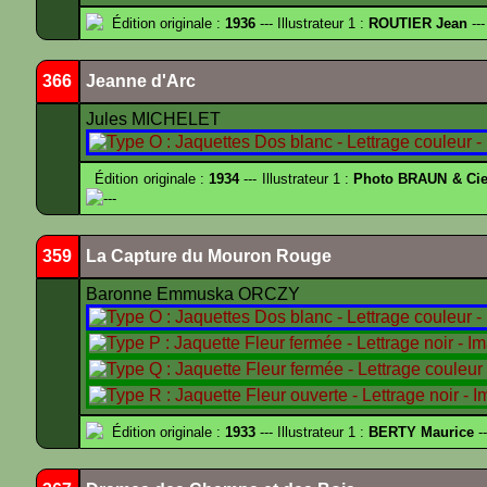
Édition originale :
1936
--- Illustrateur 1 :
ROUTIER Jean
---
366
Jeanne d'Arc
Jules MICHELET
Édition originale :
1934
--- Illustrateur 1 :
Photo BRAUN & Cie
---
359
La Capture du Mouron Rouge
Baronne Emmuska ORCZY
Édition originale :
1933
--- Illustrateur 1 :
BERTY Maurice
--