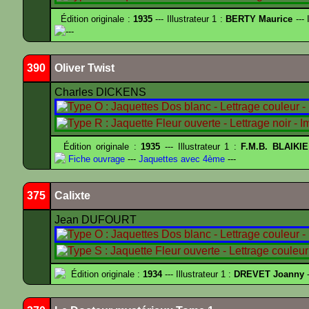
Édition originale :
1935
--- Illustrateur 1 :
BERTY Maurice
--- 
---
390
Oliver Twist
Charles DICKENS
Édition originale :
1935
--- Illustrateur 1 :
F.M.B. BLAIKI
Fiche ouvrage
---
Jaquettes avec 4ème
---
375
Calixte
Jean DUFOURT
Édition originale :
1934
--- Illustrateur 1 :
DREVET Joanny
-