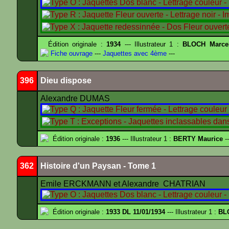
Édition originale :
1934
--- Illustrateur 1 :
BLOCH Marce
Fiche ouvrage
---
Jaquettes avec 4ème
---
396
Dieu dispose
Alexandre DUMAS
Édition originale :
1936
--- Illustrateur 1 :
BERTY Maurice
--
362
Histoire d'un Paysan - Tome 1
Emile ERCKMANN et Alexandre CHATRIAN
Édition originale :
1933 DL 11/01/1934
--- Illustrateur 1 :
BL