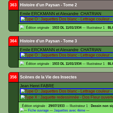
363
Histoire d'un Paysan - Tome 2
Emile ERCKMANN et Alexandre CHATRIAN
Édition originale :
1933 DL 11/01/1934
--- Illustrateur 1 :
BL
364
Histoire d'un Paysan - Tome 3
Emile ERCKMANN et Alexandre CHATRIAN
Édition originale :
1933 DL 11/01/1934
--- Illustrateur 1 :
BL
356
Scènes de la Vie des Insectes
Jean Henri FABRE
Édition originale :
29/07/1933
--- Illustrateur 1 :
Dessin non s
---
Fiche ouvrage
---
Jaquettes avec 4ème
---