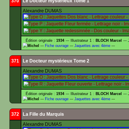
370
Le Docteur mystérieux Tome 1
Alexandre DUMAS
Édition originale :
1934
--- Illustrateur 1 :
BLOCH Marcel
--- 
Michel
---
Fiche ouvrage
---
Jaquettes avec 4ème
---
371
Le Docteur mystérieux Tome 2
Alexandre DUMAS
Édition originale :
1934
--- Illustrateur 1 :
BLOCH Marcel
--- 
Michel
---
Fiche ouvrage
---
Jaquettes avec 4ème
---
372
La Fille du Marquis
Alexandre DUMAS