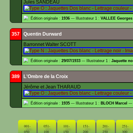
Jules SANDEAU
Édition originale :
1936
--- Illustrateur 1 :
VALLEE Georges
357
Quentin Durward
Barronnet Walter SCOTT
Édition originale :
29/07/1933
--- Illustrateur 1 :
Jaquette no
389
L'Ombre de la Croix
Jérôme et Jean THARAUD
Édition originale :
1935
--- Illustrateur 1 :
BLOCH Marcel
---
001-
051-
101-
151-
201-
251-
050
100
150
200
250
300