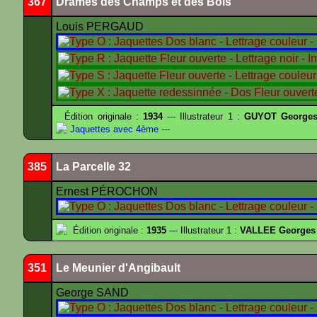
367
Drames des Champs et des Bois
Louis PERGAUD
Édition originale :
1934
--- Illustrateur 1 :
GUYOT Georges
Jaquettes avec 4ème
---
385
La Parcelle 32
Ernest PÉROCHON
Édition originale :
1935
--- Illustrateur 1 :
VALLEE Georges
351
Le Meunier d'Angibault
George SAND