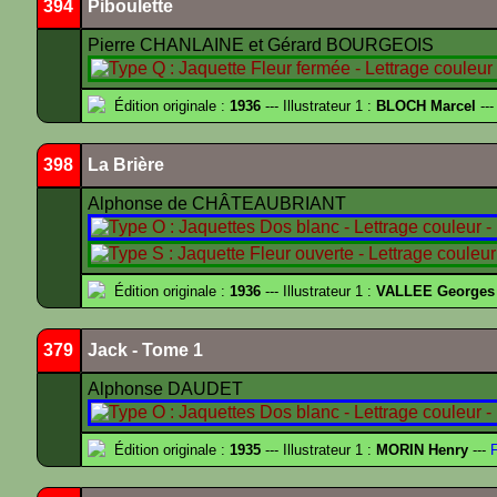
394
Piboulette
Pierre CHANLAINE et Gérard BOURGEOIS
Édition originale :
1936
--- Illustrateur 1 :
BLOCH Marcel
---
398
La Brière
Alphonse de CHÂTEAUBRIANT
Édition originale :
1936
--- Illustrateur 1 :
VALLEE Georges
379
Jack - Tome 1
Alphonse DAUDET
Édition originale :
1935
--- Illustrateur 1 :
MORIN Henry
---
F