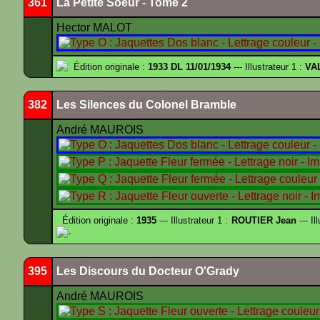
361
La Petite Soeur - Tome 2
Hector MALOT
Édition originale :
1933 DL 11/01/1934
--- Illustrateur 1 :
VA
382
Les Silences du Colonel Bramble
André MAUROIS
Édition originale :
1935
--- Illustrateur 1 :
ROUTIER Jean
--- Il
-
395
Les Discours du Docteur O'Grady
André MAUROIS