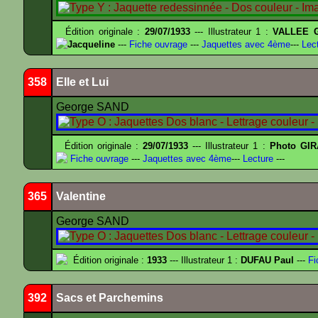
Édition originale :
29/07/1933
--- Illustrateur 1 :
VALLEE G
Jacqueline
---
Fiche ouvrage
---
Jaquettes avec 4ème
---
Lect
358
Elle et Lui
George SAND
Édition originale :
29/07/1933
--- Illustrateur 1 :
Photo GIR
Fiche ouvrage
---
Jaquettes avec 4ème
---
Lecture
---
365
Valentine
George SAND
Édition originale :
1933
--- Illustrateur 1 :
DUFAU Paul
---
Fi
392
Sacs et Parchemins