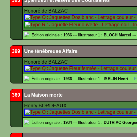
393
Splendeur et Misère des Courtisanes
Honoré de BALZAC
Édition originale :
1936
--- Illustrateur 1 :
BLOCH Marcel
---
399
Une ténébreuse Affaire
Honoré de BALZAC
Édition originale :
1936
--- Illustrateur 1 :
ISELIN Henri
---
F
369
La Maison morte
Henry BORDEAUX
Édition originale :
1934
--- Illustrateur 1 :
DUTRIAC George