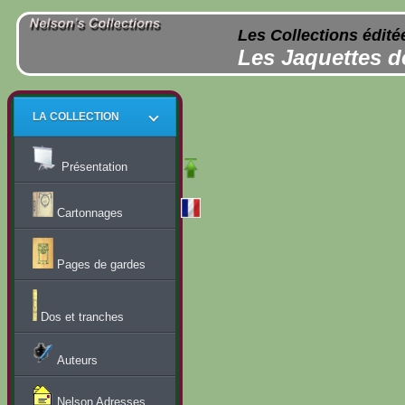
Les Collections édité
Les Jaquettes d
LA COLLECTION
Présentation
Cartonnages
Pages de gardes
Dos et tranches
Auteurs
Nelson Adresses