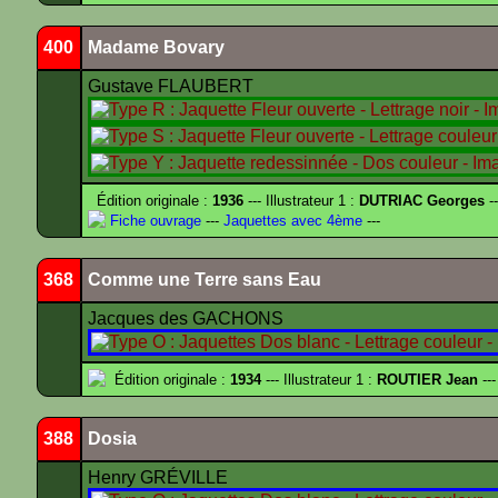
400
Madame Bovary
Gustave FLAUBERT
Édition originale :
1936
--- Illustrateur 1 :
DUTRIAC Georges
-
Fiche ouvrage
---
Jaquettes avec 4ème
---
368
Comme une Terre sans Eau
Jacques des GACHONS
Édition originale :
1934
--- Illustrateur 1 :
ROUTIER Jean
---
388
Dosia
Henry GRÉVILLE