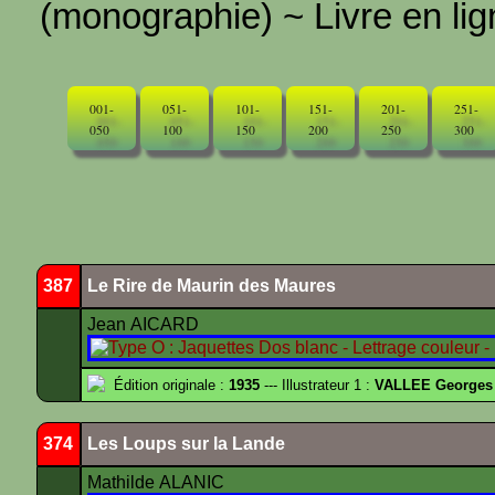
(monographie) ~ Livre en ligne
001-
051-
101-
151-
201-
251-
050
100
150
200
250
300
387
Le Rire de Maurin des Maures
Jean AICARD
Édition originale :
1935
--- Illustrateur 1 :
VALLEE Georges
374
Les Loups sur la Lande
Mathilde ALANIC