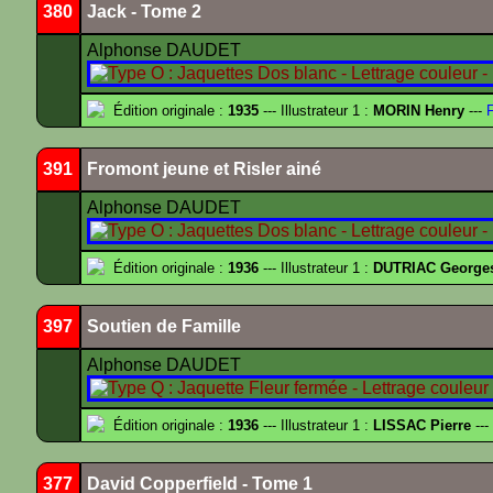
380
Jack - Tome 2
Alphonse DAUDET
Édition originale :
1935
--- Illustrateur 1 :
MORIN Henry
---
F
391
Fromont jeune et Risler ainé
Alphonse DAUDET
Édition originale :
1936
--- Illustrateur 1 :
DUTRIAC George
397
Soutien de Famille
Alphonse DAUDET
Édition originale :
1936
--- Illustrateur 1 :
LISSAC Pierre
---
377
David Copperfield - Tome 1