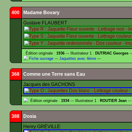
400
Madame Bovary
Gustave FLAUBERT
Édition originale :
1936
--- Illustrateur 1 :
DUTRIAC Georges
-
Fiche ouvrage
---
Jaquettes avec 4ème
---
368
Comme une Terre sans Eau
Jacques des GACHONS
Édition originale :
1934
--- Illustrateur 1 :
ROUTIER Jean
---
388
Dosia
Henry GRÉVILLE