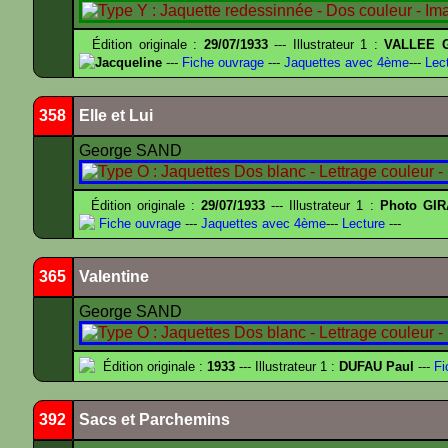
Édition originale :
29/07/1933
--- Illustrateur 1 :
VALLEE G
Jacqueline
---
Fiche ouvrage
---
Jaquettes avec 4ème
---
Lect
358
Elle et Lui
George SAND
Édition originale :
29/07/1933
--- Illustrateur 1 :
Photo GIR
Fiche ouvrage
---
Jaquettes avec 4ème
---
Lecture
---
365
Valentine
George SAND
Édition originale :
1933
--- Illustrateur 1 :
DUFAU Paul
---
Fi
392
Sacs et Parchemins