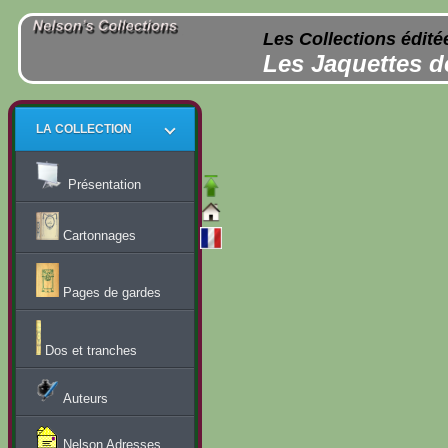
Les Collections édité
Les Jaquettes d
LA COLLECTION
Présentation
Cartonnages
Pages de gardes
Dos et tranches
Auteurs
Nelson Adresses