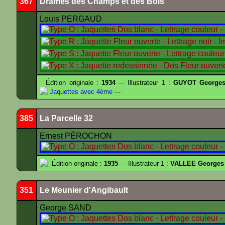
367
Drames des Champs et des Bois
Louis PERGAUD
Édition originale :
1934
--- Illustrateur 1 :
GUYOT Georges
Jaquettes avec 4ème
---
385
La Parcelle 32
Ernest PÉROCHON
Édition originale :
1935
--- Illustrateur 1 :
VALLEE Georges
351
Le Meunier d'Angibault
George SAND