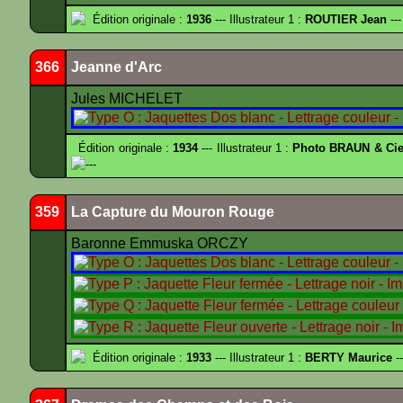
Édition originale :
1936
--- Illustrateur 1 :
ROUTIER Jean
---
366
Jeanne d'Arc
Jules MICHELET
Édition originale :
1934
--- Illustrateur 1 :
Photo BRAUN & Cie
---
359
La Capture du Mouron Rouge
Baronne Emmuska ORCZY
Édition originale :
1933
--- Illustrateur 1 :
BERTY Maurice
--