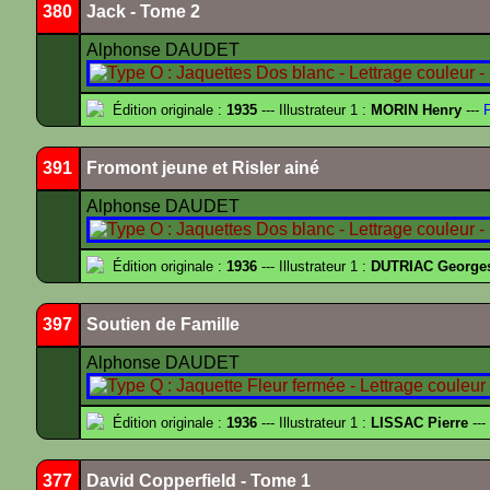
380
Jack - Tome 2
Alphonse DAUDET
Édition originale :
1935
--- Illustrateur 1 :
MORIN Henry
---
F
391
Fromont jeune et Risler ainé
Alphonse DAUDET
Édition originale :
1936
--- Illustrateur 1 :
DUTRIAC George
397
Soutien de Famille
Alphonse DAUDET
Édition originale :
1936
--- Illustrateur 1 :
LISSAC Pierre
---
377
David Copperfield - Tome 1