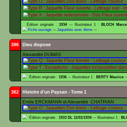
Édition originale :
1934
--- Illustrateur 1 :
BLOCH Marce
Fiche ouvrage
---
Jaquettes avec 4ème
---
396
Dieu dispose
Alexandre DUMAS
Édition originale :
1936
--- Illustrateur 1 :
BERTY Maurice
--
362
Histoire d'un Paysan - Tome 1
Emile ERCKMANN et Alexandre CHATRIAN
Édition originale :
1933 DL 11/01/1934
--- Illustrateur 1 :
BL