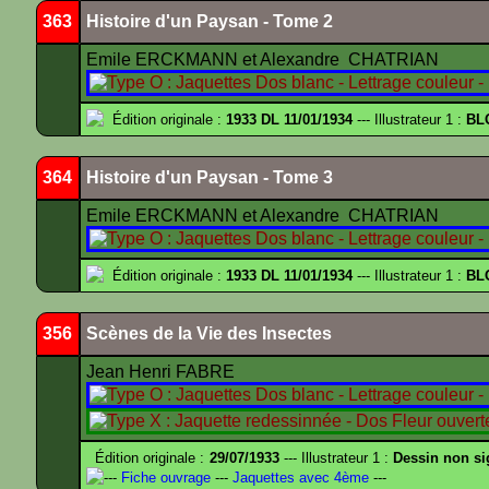
363
Histoire d'un Paysan - Tome 2
Emile ERCKMANN et Alexandre CHATRIAN
Édition originale :
1933 DL 11/01/1934
--- Illustrateur 1 :
BL
364
Histoire d'un Paysan - Tome 3
Emile ERCKMANN et Alexandre CHATRIAN
Édition originale :
1933 DL 11/01/1934
--- Illustrateur 1 :
BL
356
Scènes de la Vie des Insectes
Jean Henri FABRE
Édition originale :
29/07/1933
--- Illustrateur 1 :
Dessin non s
---
Fiche ouvrage
---
Jaquettes avec 4ème
---