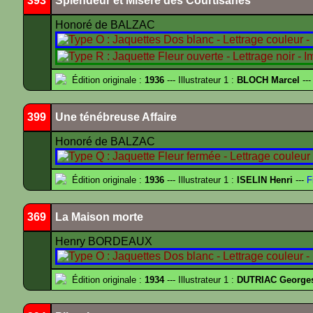
393
Splendeur et Misère des Courtisanes
Honoré de BALZAC
Édition originale :
1936
--- Illustrateur 1 :
BLOCH Marcel
---
399
Une ténébreuse Affaire
Honoré de BALZAC
Édition originale :
1936
--- Illustrateur 1 :
ISELIN Henri
---
F
369
La Maison morte
Henry BORDEAUX
Édition originale :
1934
--- Illustrateur 1 :
DUTRIAC George