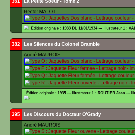
361
La Petite Soeur - Tome 2
Hector MALOT
Édition originale :
1933 DL 11/01/1934
--- Illustrateur 1 :
VA
382
Les Silences du Colonel Bramble
André MAUROIS
Édition originale :
1935
--- Illustrateur 1 :
ROUTIER Jean
--- Il
-
395
Les Discours du Docteur O'Grady
André MAUROIS