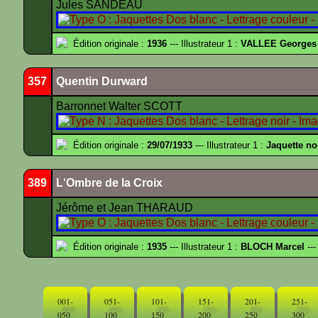
Jules SANDEAU
Édition originale :
1936
--- Illustrateur 1 :
VALLEE Georges
357
Quentin Durward
Barronnet Walter SCOTT
Édition originale :
29/07/1933
--- Illustrateur 1 :
Jaquette no
389
L'Ombre de la Croix
Jérôme et Jean THARAUD
Édition originale :
1935
--- Illustrateur 1 :
BLOCH Marcel
---
001-
051-
101-
151-
201-
251-
050
100
150
200
250
300