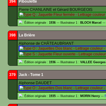
394
Piboulette
Pierre CHANLAINE et Gérard BOURGEOIS
Édition originale :
1936
--- Illustrateur 1 :
BLOCH Marcel
---
398
La Brière
Alphonse de CHÂTEAUBRIANT
Édition originale :
1936
--- Illustrateur 1 :
VALLEE Georges
379
Jack - Tome 1
Alphonse DAUDET
Édition originale :
1935
--- Illustrateur 1 :
MORIN Henry
---
F