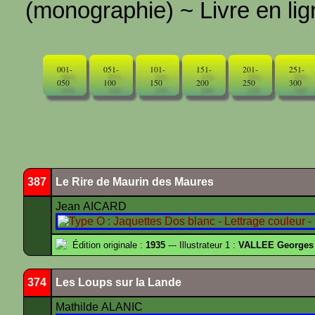
(monographie) ~ Livre en ligne
001-
051-
101-
151-
201-
251-
050
100
150
200
250
300
387
Le Rire de Maurin des Maures
Jean AICARD
Édition originale :
1935
--- Illustrateur 1 :
VALLEE Georges
374
Les Loups sur la Lande
Mathilde ALANIC