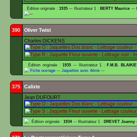
Édition originale :
1935
--- Illustrateur 1 :
BERTY Maurice
--- 
---
390
Oliver Twist
Charles DICKENS
Édition originale :
1935
--- Illustrateur 1 :
F.M.B. BLAIKI
Fiche ouvrage
---
Jaquettes avec 4ème
---
375
Calixte
Jean DUFOURT
Édition originale :
1934
--- Illustrateur 1 :
DREVET Joanny
-