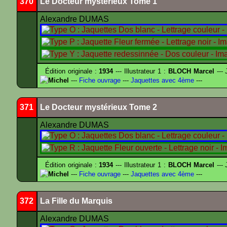
370
Le Docteur mystérieux Tome 1
Alexandre DUMAS
Édition originale :
1934
--- Illustrateur 1 :
BLOCH Marcel
--- 
Michel
---
Fiche ouvrage
---
Jaquettes avec 4ème
---
371
Le Docteur mystérieux Tome 2
Alexandre DUMAS
Édition originale :
1934
--- Illustrateur 1 :
BLOCH Marcel
--- 
Michel
---
Fiche ouvrage
---
Jaquettes avec 4ème
---
372
La Fille du Marquis
Alexandre DUMAS