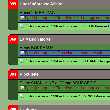
399
Une ténébreuse Affaire
Honoré de BALZAC
Édition originale :
1936
--- Illustrateur 1 :
ISELIN Henri
---
F
369
La Maison morte
Henry BORDEAUX
Édition originale :
1934
--- Illustrateur 1 :
DUTRIAC George
394
Piboulette
Pierre CHANLAINE et Gérard BOURGEOIS
Édition originale :
1936
--- Illustrateur 1 :
BLOCH Marcel
---
398
La Brière