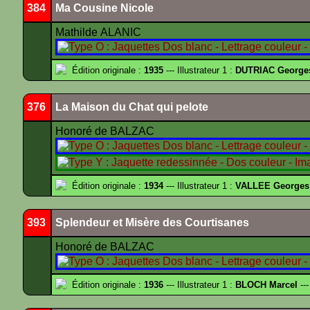
384
Ma Cousine Nicole
Mathilde ALANIC
Édition originale :
1935
--- Illustrateur 1 :
DUTRIAC George
376
La Maison du Chat qui pelote
Honoré de BALZAC
Édition originale :
1934
--- Illustrateur 1 :
VALLEE Georges
393
Splendeur et Misère des Courtisanes
Honoré de BALZAC
Édition originale :
1936
--- Illustrateur 1 :
BLOCH Marcel
---