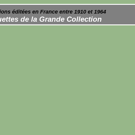
ions éditées en France entre 1910 et 1964
ettes de la Grande Collection