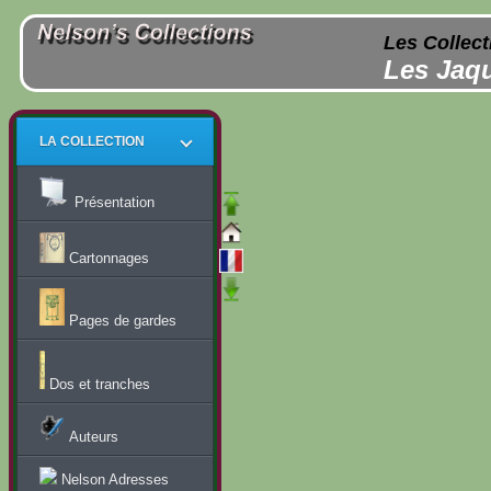
Les Collect
Les Jaqu
LA COLLECTION
Présentation
Cartonnages
Pages de gardes
Dos et tranches
Auteurs
Nelson Adresses