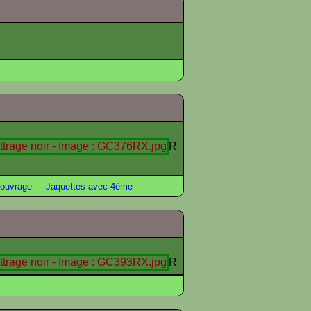
R
ouvrage
---
Jaquettes avec 4ème
---
R