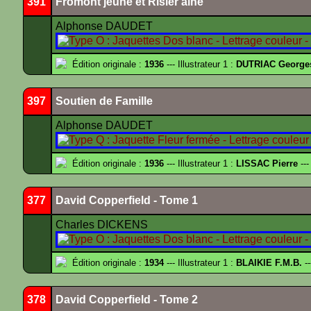
391
Fromont jeune et Risler ainé
Alphonse DAUDET
Édition originale :
1936
--- Illustrateur 1 :
DUTRIAC George
397
Soutien de Famille
Alphonse DAUDET
Édition originale :
1936
--- Illustrateur 1 :
LISSAC Pierre
---
377
David Copperfield - Tome 1
Charles DICKENS
Édition originale :
1934
--- Illustrateur 1 :
BLAIKIE F.M.B.
--
378
David Copperfield - Tome 2