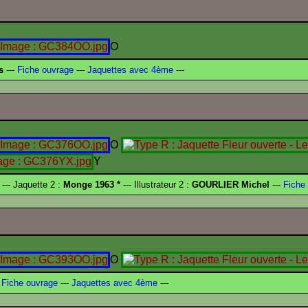
O
s
---
Fiche ouvrage
---
Jaquettes avec 4ème
---
O
Y
--- Jaquette 2 :
Monge 1963 *
--- Illustrateur 2 :
GOURLIER Michel
---
Fiche 
O
Fiche ouvrage
---
Jaquettes avec 4ème
---