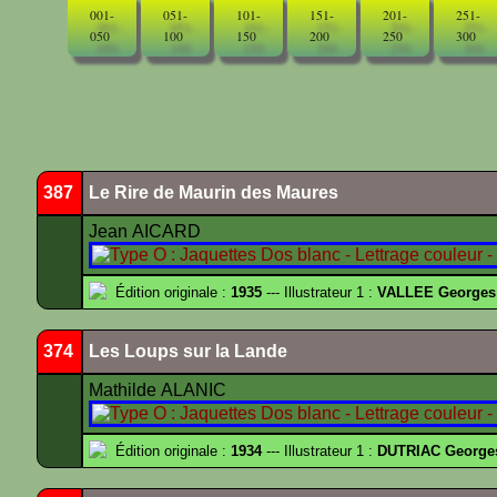
001-
051-
101-
151-
201-
251-
050
100
150
200
250
300
387
Le Rire de Maurin des Maures
Jean AICARD
Édition originale :
1935
--- Illustrateur 1 :
VALLEE Georges
374
Les Loups sur la Lande
Mathilde ALANIC
Édition originale :
1934
--- Illustrateur 1 :
DUTRIAC George