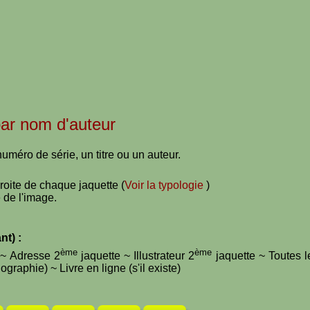
 par nom d'auteur
uméro de série, un titre ou un auteur.
droite de chaque jaquette (
Voir la typologie
)
 de l'image.
nt) :
ème
ème
e ~ Adresse 2
jaquette ~ Illustrateur 2
jaquette ~ Toutes l
graphie) ~ Livre en ligne (s'il existe)