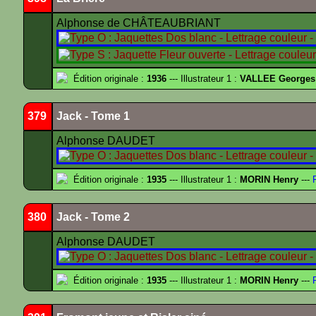
Alphonse de CHÂTEAUBRIANT
Édition originale :
1936
--- Illustrateur 1 :
VALLEE Georges
379
Jack - Tome 1
Alphonse DAUDET
Édition originale :
1935
--- Illustrateur 1 :
MORIN Henry
---
F
380
Jack - Tome 2
Alphonse DAUDET
Édition originale :
1935
--- Illustrateur 1 :
MORIN Henry
---
F